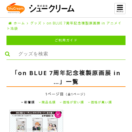
ホーム
グッズ
on BLUE 7周年記念複製原画展 in アニメイ
ト池袋
ご利用ガイド
「on BLUE 7周年記念複製原画展 in
…」一覧
1ページ目
（全1ページ）
新着順
商品名順
価格が安い順
価格が高い順