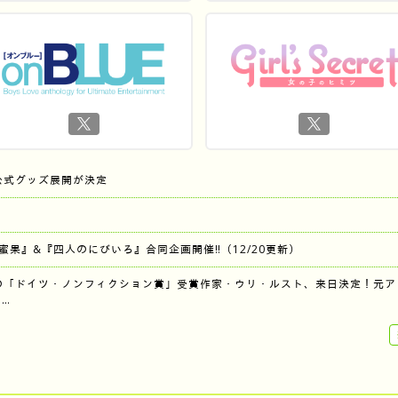
公式グッズ展開が決定
『蜜果』&『四人のにびいろ』合同企画開催‼︎（12/20更新）
の「ドイツ・ノンフィクション賞」受賞作家・ウリ・ルスト、来日決定！元ア
…