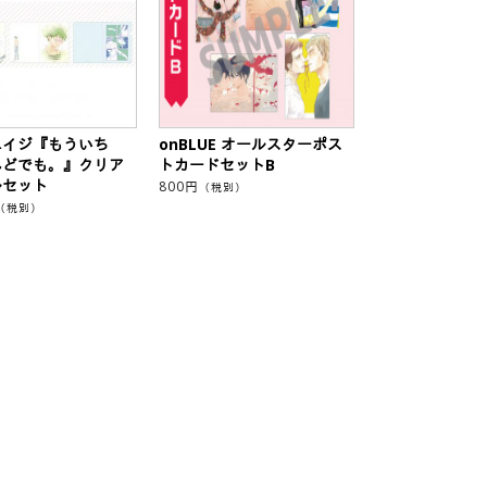
ユイジ『もういち
onBLUE オールスターポス
んどでも。』クリア
トカードセットB
ルセット
800
円
（税別）
（税別）