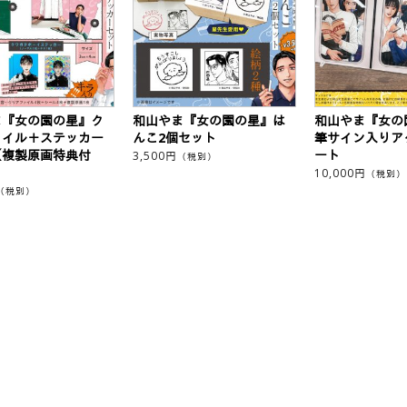
ま『女の園の星』ク
和山やま『女の園の星』は
和山やま『女の
ァイル＋ステッカー
んこ2個セット
筆サイン入りア
（複製原画特典付
ート
3,500
円
（税別）
10,000
円
（税別）
（税別）