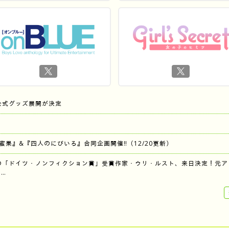
公式グッズ展開が決定
『蜜果』&『四人のにびいろ』合同企画開催‼︎（12/20更新）
の「ドイツ・ノンフィクション賞」受賞作家・ウリ・ルスト、来日決定！元ア
…