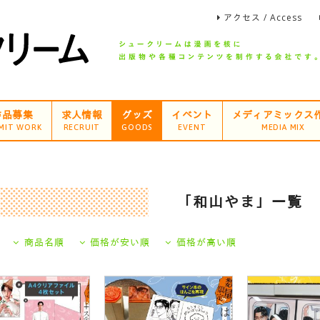
アクセス / Access
作品募集
求人情報
グッズ
イベント
メディアミックス
MIT WORK
RECRUIT
GOODS
EVENT
MEDIA MIX
「和山やま」一覧
商品名順
価格が安い順
価格が高い順