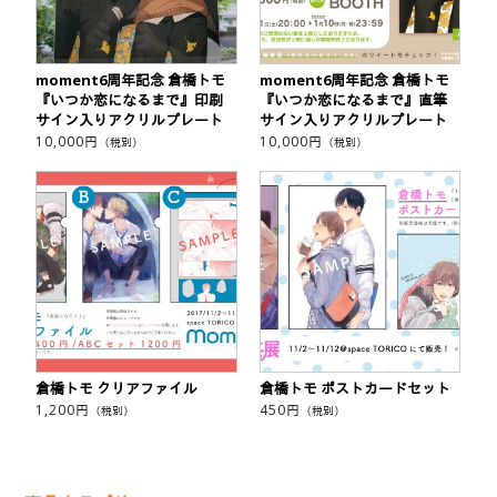
moment6周年記念 倉橋トモ
moment6周年記念 倉橋トモ
『いつか恋になるまで』印刷
『いつか恋になるまで』直筆
サイン入りアクリルプレート
サイン入りアクリルプレート
10,000
円
10,000
円
（税別）
（税別）
倉橋トモ クリアファイル
倉橋トモ ポストカードセット
1,200
円
450
円
（税別）
（税別）