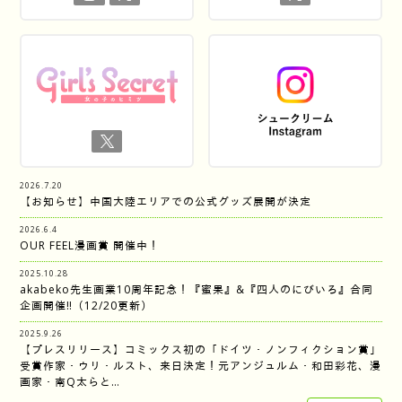
2026.7.20
【お知らせ】中国大陸エリアでの公式グッズ展開が決定
2026.6.4
OUR FEEL漫画賞 開催中！
2025.10.28
akabeko先生画業10周年記念！『蜜果』&『四人のにびいろ』合同
企画開催‼︎（12/20更新）
2025.9.26
【プレスリリース】コミックス初の「ドイツ・ノンフィクション賞」
受賞作家・ウリ・ルスト、来日決定！元アンジュルム・和田彩花、漫
画家・南Q太らと…