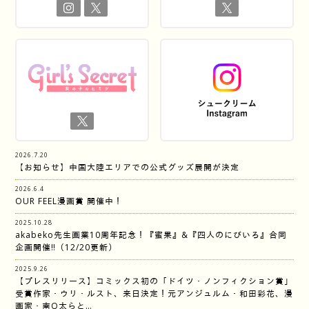
2026.7.20
【お知らせ】中国大陸エリアでの公式グッズ展開が決定
2026.6.4
OUR FEEL漫画賞 開催中！
2025.10.28
akabeko先生画業10周年記念！『蜜果』&『四人のにびいろ』合同
企画開催‼︎（12/20更新）
2025.9.26
【プレスリリース】コミックス初の「ドイツ・ノンフィクション賞」
受賞作家・ウリ・ルスト、来日決定！元アンジュルム・和田彩花、漫
画家・南Q太らと…