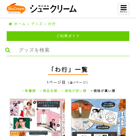
ホーム
グッズ
わ行
ご利用ガイド
「わ行」一覧
1ページ目
（全1ページ）
新着順
商品名順
価格が安い順
価格が高い順