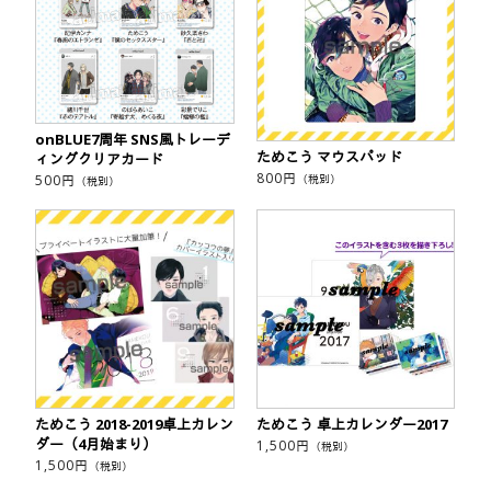
onBLUE7周年 SNS風トレーデ
ためこう マウスパッド
ィングクリアカード
800
円
（税別）
500
円
（税別）
ためこう 2018-2019卓上カレン
ためこう 卓上カレンダー2017
ダー（4月始まり）
1,500
円
（税別）
1,500
円
（税別）