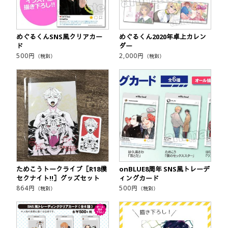
めぐるくんSNS風クリアカー
めぐるくん2020年卓上カレン
ド
ダー
500
円
2,000
円
（税別）
（税別）
ためこうトークライブ［R18僕
onBLUE8周年 SNS風トレーデ
セクナイト!!］グッズセット
ィングカード
864
円
500
円
（税別）
（税別）