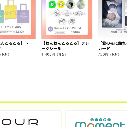
ねんころころ】トー
【ねんねんころころ】フレ
「君の夜に触れ
グ
ークシール
カード
1,400
円
750
円
（税別）
（税別）
（税別）