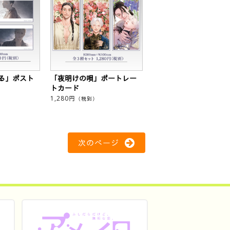
る」ポスト
「夜明けの唄」ポートレー
トカード
1,280
円
（税別）
次のページ