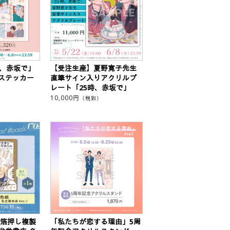
時、赤坂で」
【受注生産】夏野寛子先生
ステッカー
直筆サイン入りアクリルプ
レート「25時、赤坂で」
10,000
円
（税別）
 箔押し複製
「私たちが恋する理由」5周