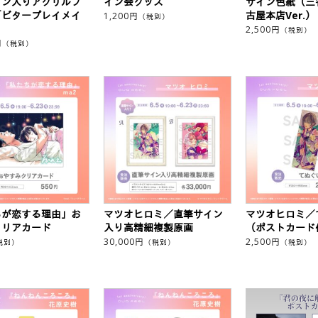
イン入りアクリルプ
イン会グッズ
サイン色紙（三
「ビタープレイメイ
古屋本店Ver.）
1,200
円
（税別）
2,500
円
（税別）
円
（税別）
ちが恋する理由」お
マツオヒロミ／直筆サイン
マツオヒロミ／
クリアカード
入り高精細複製原画
（ポストカード
30,000
円
2,500
円
税別）
（税別）
（税別）