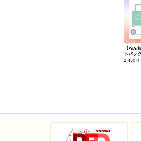
【ねん
トバッ
2,400
円