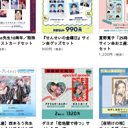
eko先生10周年／特殊
『せんせいの金曜日』サイ
夏野寛子「25
ラストカードセット
ン会グッズセット
サイン会お土産
セット
900
円
税別）
（税別）
1,200
円
（税別）
生産】西本ろう先生
ダヨオ「恋地獄で待つ」サ
【夜明けの唄】