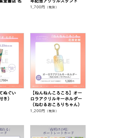
省堂書店 名
年記念アクリルスタンド
1,700
円
（税別）
てぬぐい
【ねんねんころころ】オー
付き）
ロラアクリルキーホルダー
（ねむるおころりちゃん）
1,200
円
（税別）