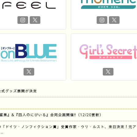
公式グッズ展開が決定
『蜜果』&『四人のにびいろ』合同企画開催‼︎（12/20更新）
の「ドイツ・ノンフィクション賞」受賞作家・ウリ・ルスト、来日決定！元ア
…