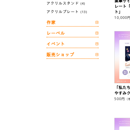
直筆サ
アクリルスタンド
(4)
レート
アクリルプレート
ト」
(13)
10,000
作家
レーベル
イベント
販売ショップ
「私た
やすみ
500
円
（