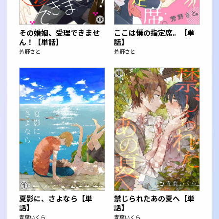
その婚姻、受理できませ
ここは僕の指定席。【単
ん！【単話】
話】
芳野さと
芳野さと
夏影に、さよなら【単
禁じられたあの夏へ【単
話】
話】
青葉いくら
青葉いくら