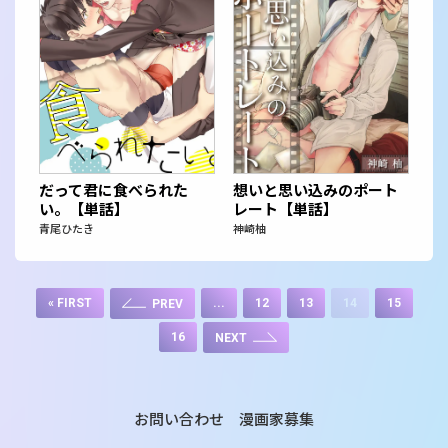
だって君に食べられた
想いと思い込みのポート
い。【単話】
レート【単話】
青尾ひたき
神崎柚
« FIRST
...
12
13
14
15
PREV
16
NEXT
お問い合わせ
漫画家募集