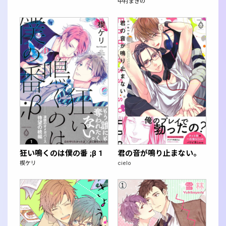
中村まきの
狂い鳴くのは僕の番 ;β 1
君の音が鳴り止まない。
楔ケリ
cielo