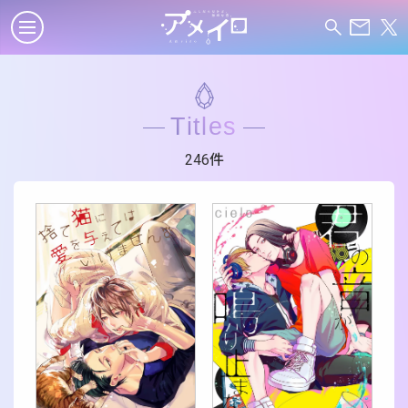
Titles
246件