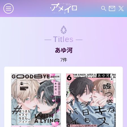
Titles
あゆ河
7件