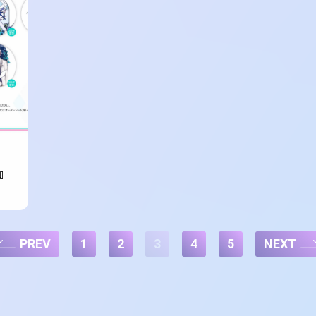
』
PREV
1
2
3
4
5
NEXT