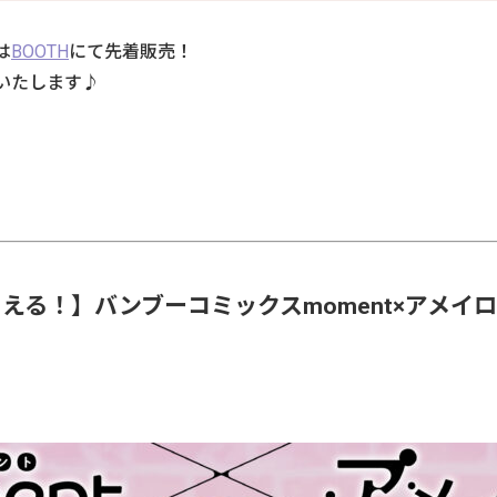
は
BOOTH
にて先着販売！
いたします♪
らえる！】
バンブーコミックスmoment×アメイ