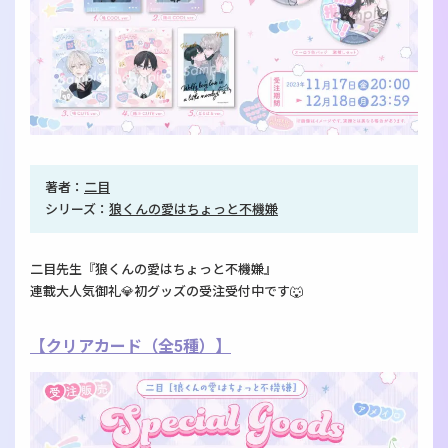
著者：
二目
シリーズ：
狼くんの愛はちょっと不機嫌
二目先生『狼くんの愛はちょっと不機嫌』
連載大人気御礼💎初グッズの受注受付中です🐺
【クリアカード（全5種）】