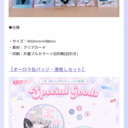
◆仕様
・サイズ：W63mm×H88mm
・素材：クリアカード
・印刷：片面フルカラー＋白印刷(白引き)
【オーロラ缶バッジ・激推しセット】