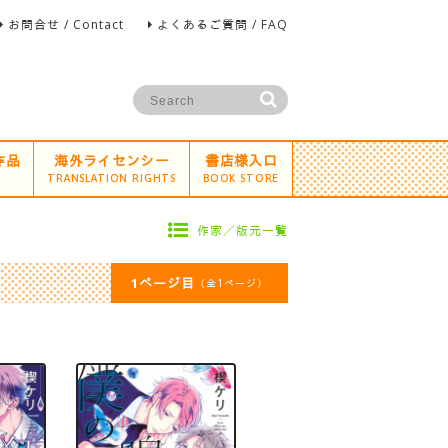
お問合せ / Contact
よくあるご質問 / FAQ
作品
海外ライセンシー
書店様入口
TRANSLATION RIGHTS
BOOK STORE
作家／版元一覧
1ページ目
（全1ページ）