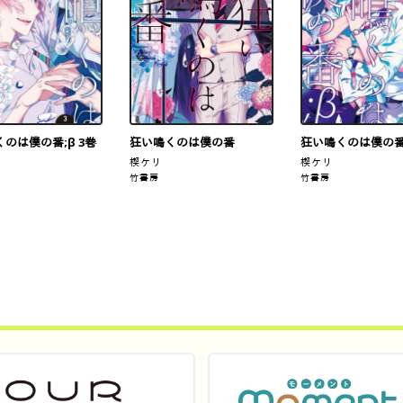
のは僕の番;β 3巻
狂い鳴くのは僕の番
狂い鳴くのは僕の番;
楔ケリ
楔ケリ
竹書房
竹書房