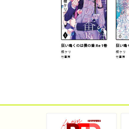
狂い鳴くのは僕の番:Re 1巻
狂い鳴く
楔ケリ
楔ケリ
竹書房
竹書房