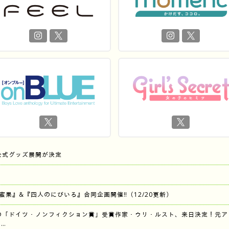
公式グッズ展開が決定
『蜜果』&『四人のにびいろ』合同企画開催‼︎（12/20更新）
の「ドイツ・ノンフィクション賞」受賞作家・ウリ・ルスト、来日決定！元ア
…