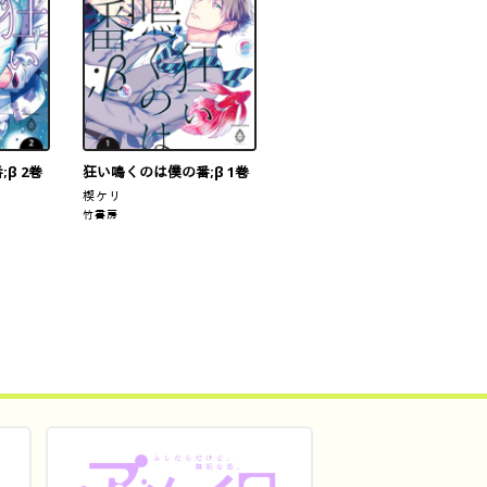
β 2巻
狂い鳴くのは僕の番;β 1巻
楔ケリ
竹書房