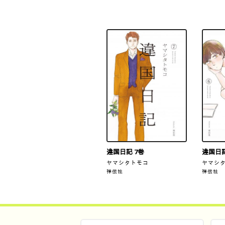
違国日記 7巻
違国日記
ヤマシタトモコ
ヤマシ
祥伝社
祥伝社