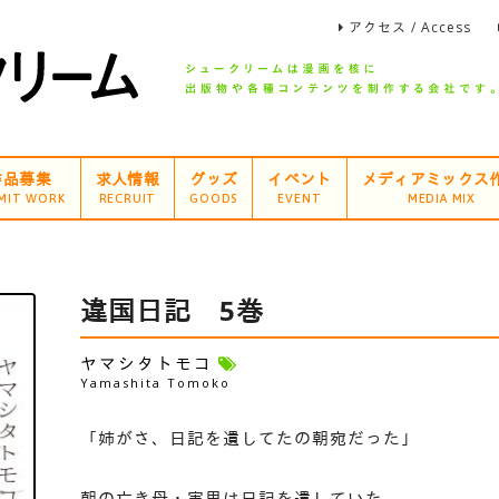
アクセス / Access
作品募集
求人情報
グッズ
イベント
メディアミックス
MIT WORK
RECRUIT
GOODS
EVENT
MEDIA MIX
違国日記 5巻
ヤマシタトモコ
Yamashita Tomoko
「姉がさ、日記を遺してたの朝宛だった」
朝の亡き母・実里は日記を遺していた。