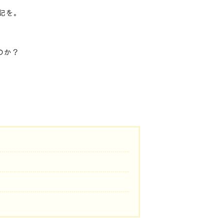
記を。
のか？