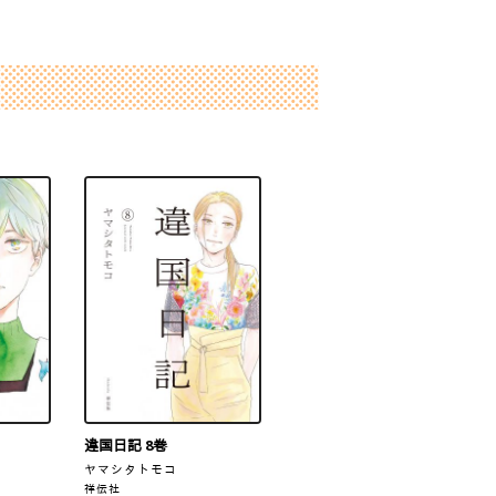
違国日記 8巻
ヤマシタトモコ
祥伝社