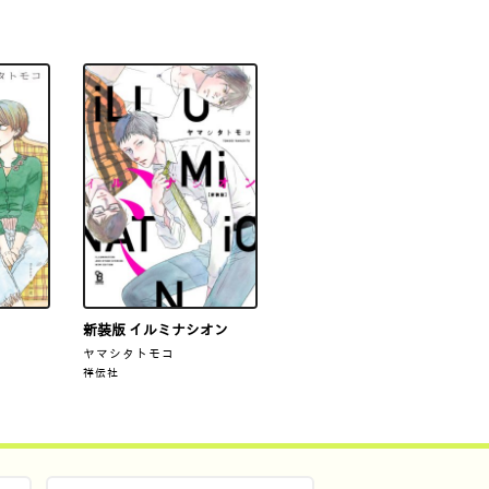
新装版 イルミナシオン
ヤマシタトモコ
祥伝社