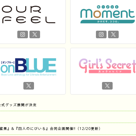
公式グッズ展開が決定
『蜜果』&『四人のにびいろ』合同企画開催‼︎（12/20更新）