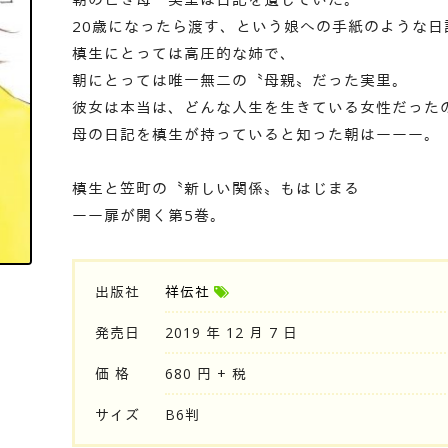
20歳になったら渡す、という娘への手紙のような日
槙生にとっては高圧的な姉で、
朝にとっては唯一無二の〝母親〟だった実里。
彼女は本当は、どんな人生を生きている女性だった
母の日記を槙生が持っていると知った朝はーーー。
槙生と笠町の〝新しい関係〟もはじまる
ーー扉が開く第5巻。
出版社
祥伝社
発売日
2019 年 12 月 7 日
価 格
680 円 + 税
サイズ
B6判