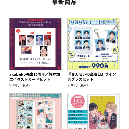
最新商品
akabeko先生10周年／特殊加
『せんせいの金曜日』サイン
工イラストカードセット
会グッズセット
900
円
900
円
（税別）
（税別）