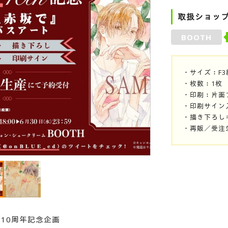
取扱ショッ
BOOTH
・サイズ：F3
・枚数：1枚
・印刷：片面
・印刷サイン
・描き下ろし
・再販／受注
UE10周年記念企画