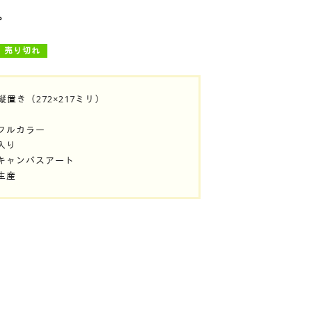
プ
売り切れ
縦置き（272×217ミリ）
フルカラー
入り
キャンバスアート
生産