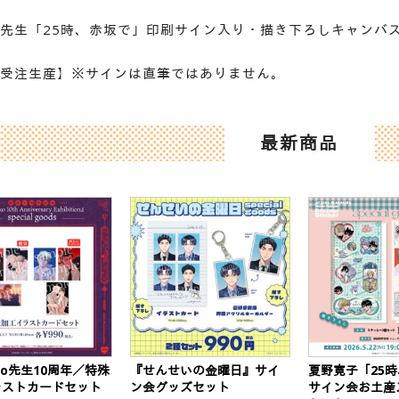
先生「25時、赤坂で」印刷サイン入り・描き下ろしキャンバ
受注生産】※サインは直筆ではありません。
最新商品
eko先生10周年／特殊
『せんせいの金曜日』サイ
夏野寛子「25
ラストカードセット
ン会グッズセット
サイン会お土産