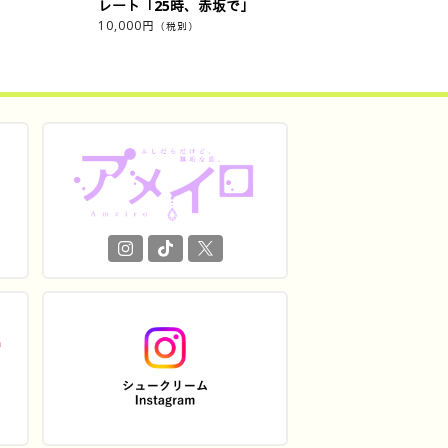
レート「25時、赤坂で」
10,000
円
（税別）