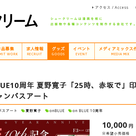
アクセス / Access
作品募集
求人情報
グッズ
イベント
メディアミックス
MIT WORK
RECRUIT
GOODS
EVENT
MEDIA MIX
BLUE10周年 夏野寛子「25時、赤坂で
ャンバスアート
バスアート
夏野寛子
onBLUE
on BLUE 10周年
10,000
円
※希望小売価格