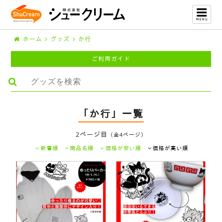
ホーム
グッズ
か行
ご利用ガイド
「か行」一覧
2ページ目
（全4ページ）
新着順
商品名順
価格が安い順
価格が高い順