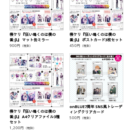
楔ケリ『狂い鳴くのは僕の
楔ケリ『狂い鳴くのは僕の
番;β』 マット缶ミラー
番;β』 ポストカード3枚セット
900
円
450
円
（税別）
（税別）
onBLUE7周年 SNS風トレーデ
楔ケリ『狂い鳴くのは僕の
ィングクリアカード
番;β』 A4クリアファイル3種
500
円
（税別）
セット
1,200
円
（税別）