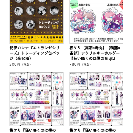
紀伊カンナ『エトランゼシリ
楔ケリ【高羽×烏丸】【鵜藤×
ーズ』トレーディング缶バッ
雀部】アクリルキーホルダー
ジ（全10種）
『狂い鳴くのは僕の番 ;β』
300
円
780
円
（税別）
（税別）
楔ケリ『狂い鳴くのは僕の
楔ケリ『狂い鳴くのは僕の