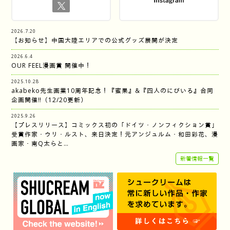
2026.7.20
【お知らせ】中国大陸エリアでの公式グッズ展開が決定
2026.6.4
OUR FEEL漫画賞 開催中！
2025.10.28
akabeko先生画業10周年記念！『蜜果』&『四人のにびいろ』合同
企画開催‼︎（12/20更新）
2025.9.26
【プレスリリース】コミックス初の「ドイツ・ノンフィクション賞」
受賞作家・ウリ・ルスト、来日決定！元アンジュルム・和田彩花、漫
画家・南Q太らと…
新着情報一覧