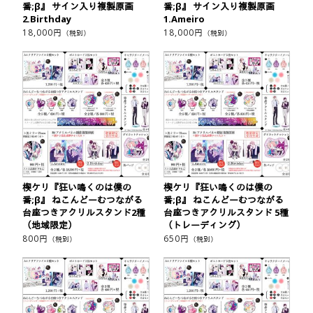
番;β』 サイン入り複製原画
番;β』 サイン入り複製原画
2.Birthday
1.Ameiro
18,000
円
18,000
円
（税別）
（税別）
楔ケリ『狂い鳴くのは僕の
楔ケリ『狂い鳴くのは僕の
番;β』 ねこんどーむつながる
番;β』 ねこんどーむつながる
台座つきアクリルスタンド2種
台座つきアクリルスタンド 5種
（地域限定）
（トレーディング）
800
円
650
円
（税別）
（税別）