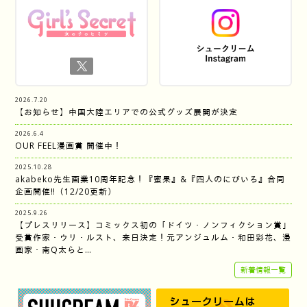
2026.7.20
【お知らせ】中国大陸エリアでの公式グッズ展開が決定
2026.6.4
OUR FEEL漫画賞 開催中！
2025.10.28
akabeko先生画業10周年記念！『蜜果』&『四人のにびいろ』合同
企画開催‼︎（12/20更新）
2025.9.26
【プレスリリース】コミックス初の「ドイツ・ノンフィクション賞」
受賞作家・ウリ・ルスト、来日決定！元アンジュルム・和田彩花、漫
画家・南Q太らと…
新着情報一覧