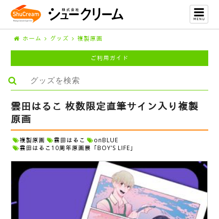
ホーム
グッズ
複製原画
ご利用ガイド
雲田はるこ 枚数限定直筆サイン入り複製
原画
複製原画
雲田はるこ
onBLUE
雲田はるこ10周年原画展「BOY’S LIFE」