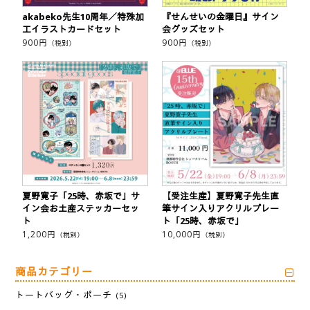
akabeko先生10周年／特殊加
『せんせいの金曜日』サイン
工イラストカードセット
会グッズセット
900
円
900
円
（税別）
（税別）
夏野寛子「25時、赤坂で」サ
【受注生産】夏野寛子先生直
イン会お土産ステッカーセッ
筆サイン入りアクリルプレー
ト
ト「25時、赤坂で」
1,200
円
10,000
円
（税別）
（税別）
商品カテゴリー
トートバッグ・ポーチ
(5)