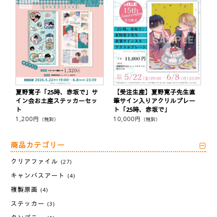
夏野寛子「25時、赤坂で」サ
【受注生産】夏野寛子先生直
イン会お土産ステッカーセッ
筆サイン入りアクリルプレー
ト
ト「25時、赤坂で」
1,200
円
10,000
円
（税別）
（税別）
商品カテゴリー
クリアファイル
(27)
キャンバスアート
(4)
複製原画
(4)
ステッカー
(3)