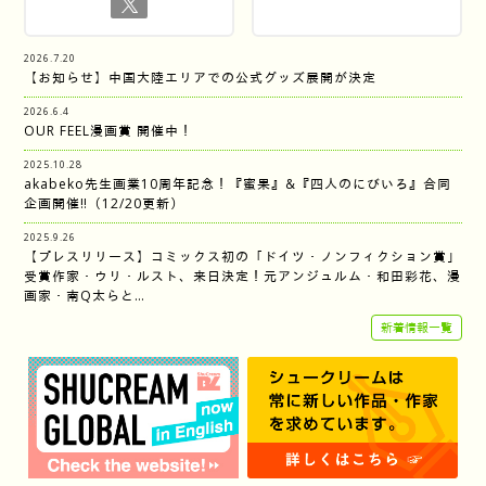
2026.7.20
【お知らせ】中国大陸エリアでの公式グッズ展開が決定
2026.6.4
OUR FEEL漫画賞 開催中！
2025.10.28
akabeko先生画業10周年記念！『蜜果』&『四人のにびいろ』合同
企画開催‼︎（12/20更新）
2025.9.26
【プレスリリース】コミックス初の「ドイツ・ノンフィクション賞」
受賞作家・ウリ・ルスト、来日決定！元アンジュルム・和田彩花、漫
画家・南Q太らと…
新着情報一覧