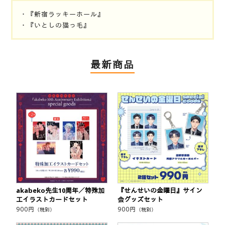
・『新宿ラッキーホール』
・『いとしの猫っ毛』
最新商品
akabeko先生10周年／特殊加
『せんせいの金曜日』サイン
工イラストカードセット
会グッズセット
900
円
900
円
（税別）
（税別）