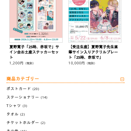
夏野寛子「25時、赤坂で」サ
【受注生産】夏野寛子先生直
イン会お土産ステッカーセッ
筆サイン入りアクリルプレー
ト
ト「25時、赤坂で」
1,200
円
10,000
円
（税別）
（税別）
商品カテゴリー
ポストカード
(20)
ステーショナリー
(14)
Tシャツ
(3)
タオル
(2)
チケットホルダー
(2)