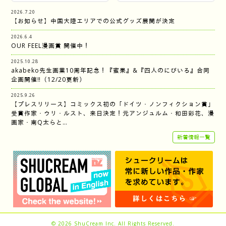
2026.7.20
【お知らせ】中国大陸エリアでの公式グッズ展開が決定
2026.6.4
OUR FEEL漫画賞 開催中！
2025.10.28
akabeko先生画業10周年記念！『蜜果』&『四人のにびいろ』合同
企画開催‼︎（12/20更新）
2025.9.26
【プレスリリース】コミックス初の「ドイツ・ノンフィクション賞」
受賞作家・ウリ・ルスト、来日決定！元アンジュルム・和田彩花、漫
画家・南Q太らと…
新着情報一覧
© 2026
ShuCream Inc.
All Rights Reserved.