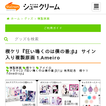
ホーム
グッズ
複製原画
ご利用ガイド
楔ケリ『狂い鳴くのは僕の番;β』 サイン
入り複製原画 1.Ameiro
複製原画
楔ケリ
アメイロ
ドラマCD『狂い鳴くのは僕の番;β(1)』発売記念 楔ケリ
『dewdrop』