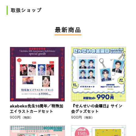
取扱ショップ
最新商品
akabeko先生10周年／特殊加
『せんせいの金曜日』サイン
工イラストカードセット
会グッズセット
900
円
900
円
（税別）
（税別）