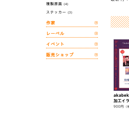
複製原画
(4)
ステッカー
(3)
作家
レーベル
イベント
販売ショップ
akab
加工イ
900
円
（