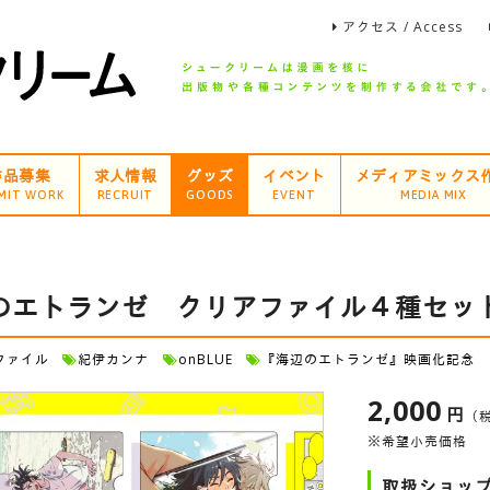
アクセス / Access
作品募集
求人情報
グッズ
イベント
メディアミックス
MIT WORK
RECRUIT
GOODS
EVENT
MEDIA MIX
のエトランゼ クリアファイル４種セッ
ファイル
紀伊カンナ
onBLUE
『海辺のエトランゼ』映画化記念
2,000
円
（
※希望小売価格
取扱ショッ