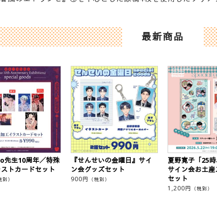
最新商品
eko先生10周年／特殊
『せんせいの金曜日』サイ
夏野寛子「25
ラストカードセット
ン会グッズセット
サイン会お土産
セット
900
円
税別）
（税別）
1,200
円
（税別）