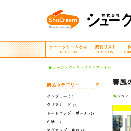
シュークリームとは
既刊リスト
ABOUT US
COMIC LIST
SUB
ホーム
グッズ
クリアファイル
春風
商品カテゴリー
タンブラー
クリア
(1)
クリアカード
(1)
トートバッグ・ポーチ
(5)
色紙
(1)
マグカップ・食器
(7)