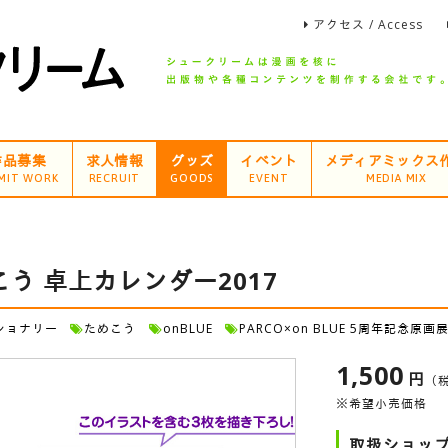
アクセス / Access
作品募集
求人情報
グッズ
イベント
メディアミックス
MIT WORK
RECRUIT
GOODS
EVENT
MEDIA MIX
こう 卓上カレンダー2017
ショナリー
ためこう
onBLUE
PARCO×on BLUE 5周年記念原画
1,500
円
（
※希望小売価格
取扱ショッ