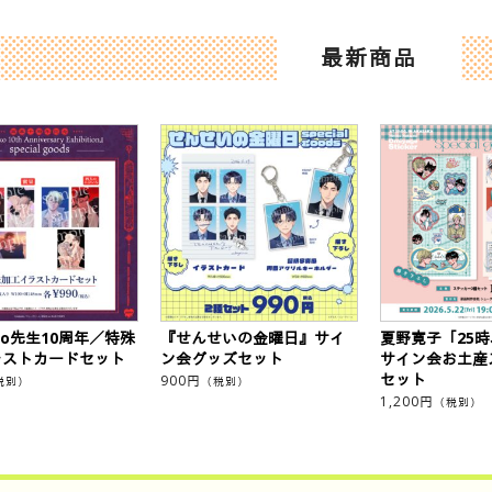
最新商品
eko先生10周年／特殊
『せんせいの金曜日』サイ
夏野寛子「25
ラストカードセット
ン会グッズセット
サイン会お土産
セット
900
円
税別）
（税別）
1,200
円
（税別）