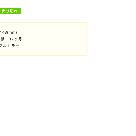
売り切れ
48(mm)
表紙＋12ヶ月)
フルカラー