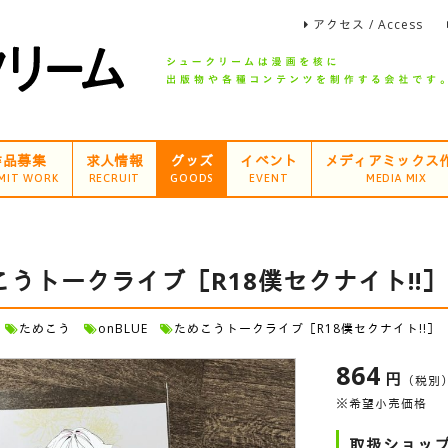
アクセス / Access
作品募集
求人情報
グッズ
イベント
メディアミックス
MIT WORK
RECRUIT
GOODS
EVENT
MEDIA MIX
こうトークライブ［R18僕セクナイト!!
ためこう
onBLUE
ためこうトークライブ［R18僕セクナイト!!］
864
円
（税別
※希望小売価格
取扱ショッ