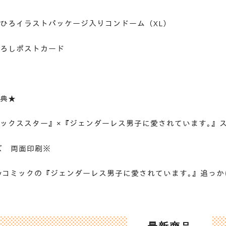
ひろイラストパッケージ入りコンドーム（XL）
ろしポストカード
典★
セックススター』×『ジェンダーレス男子に愛されています｡
ズ 両面印刷※
xivコミックの『ジェンダーレス男子に愛されています｡』追っ