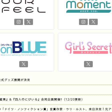
公式グッズ展開が決定
『蜜果』&『四人のにびいろ』合同企画開催‼︎（12/20更新）
の「ドイツ・ノンフィクション賞」受賞作家・ウリ・ルスト、来日決定！元ア