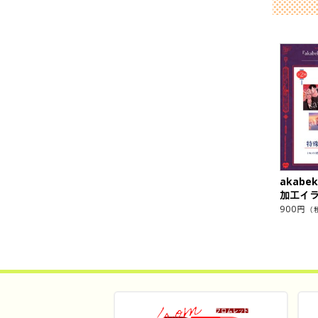
akab
加工イ
900
円
（