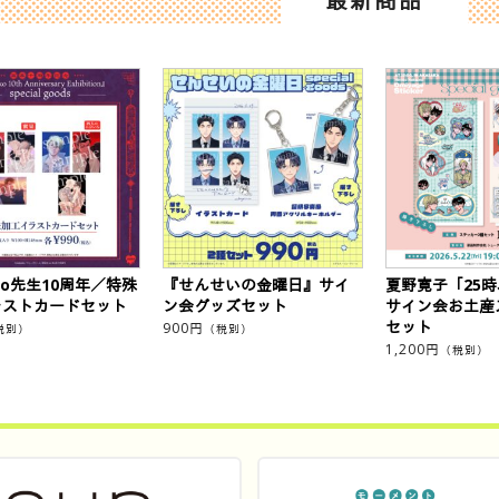
最新商品
eko先生10周年／特殊
『せんせいの金曜日』サイ
夏野寛子「25
ラストカードセット
ン会グッズセット
サイン会お土産
セット
900
円
税別）
（税別）
1,200
円
（税別）