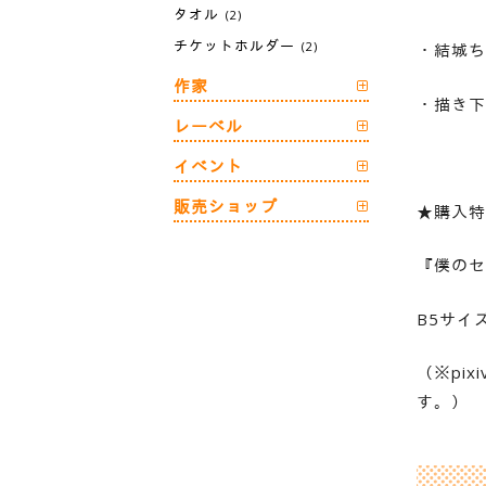
タオル
(2)
チケットホルダー
(2)
・結城ち
作家
・描き下
レーベル
イベント
販売ショップ
★購入特
『僕の
B5サイ
（※pi
す。）