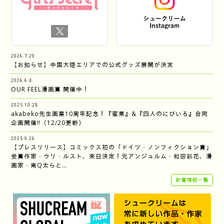
2026.7.20
【お知らせ】中国大陸エリアでの公式グッズ展開が決定
2026.6.4
OUR FEEL漫画賞 開催中！
2025.10.28
akabeko先生画業10周年記念！『蜜果』&『四人のにびいろ』合同
企画開催‼︎（12/20更新）
2025.9.26
【プレスリリース】コミックス初の「ドイツ・ノンフィクション賞」
受賞作家・ウリ・ルスト、来日決定！元アンジュルム・和田彩花、漫
画家・南Q太らと…
新着情報一覧