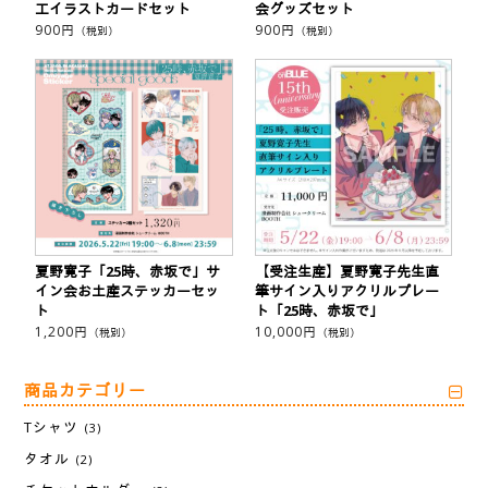
工イラストカードセット
会グッズセット
900
円
900
円
（税別）
（税別）
夏野寛子「25時、赤坂で」サ
【受注生産】夏野寛子先生直
イン会お土産ステッカーセッ
筆サイン入りアクリルプレー
ト
ト「25時、赤坂で」
1,200
円
10,000
円
（税別）
（税別）
商品カテゴリー
Tシャツ
(3)
タオル
(2)