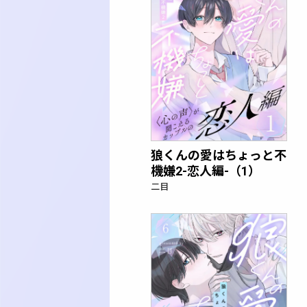
狼くんの愛はちょっと不
機嫌2-恋人編-（1）
二目