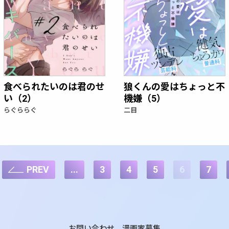
食べられたいのは君のせ
狼くんの愛はちょっと不
い（2）
機嫌（5）
らぐららぐ
二目
PREV
...
3
4
5
6
7
お問い合わせ
漫画家募集