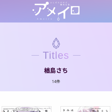
Titles
楢島さち
14件