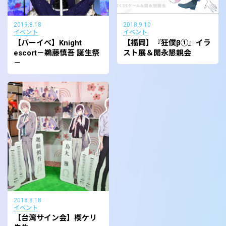
2019.8.18
2018.9.10
イベント
イベント
【バーイベ】Knight
【福岡】『狂僕β①』イラ
escort－鵜藤慎吾 誕生祭
スト展＆開永懇親会
－
2018.8.18
イベント
【台湾サイン会】楔ケリ