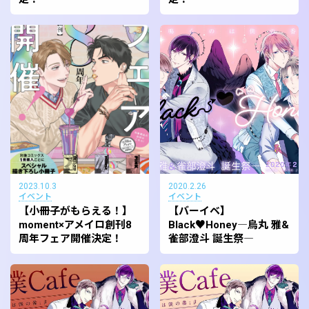
2023.10.3
2020.2.26
イベント
イベント
【小冊子がもらえる！】
【バーイベ】
moment×アメイロ創刊8
Black♥Honey―烏丸 雅&
周年フェア開催決定！
雀部澄斗 誕生祭―