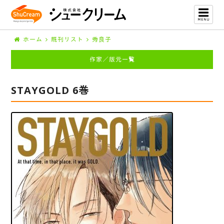
ホーム
既刊リスト
秀良子
作家／版元一覧
STAYGOLD 6巻