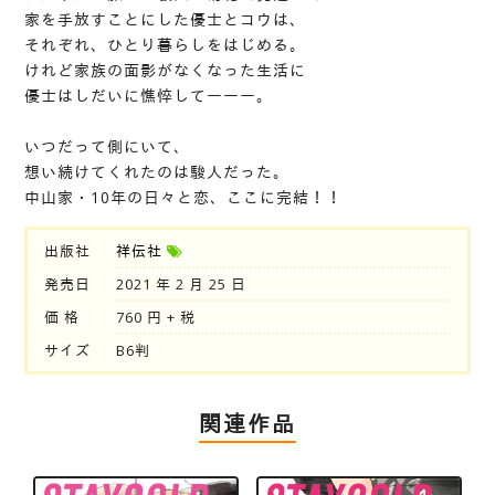
家を手放すことにした優士とコウは、
それぞれ、ひとり暮らしをはじめる。
けれど家族の面影がなくなった生活に
優士はしだいに憔悴してーーー。
いつだって側にいて、
想い続けてくれたのは駿人だった。
中山家・10年の日々と恋、ここに完結！！
出版社
祥伝社
発売日
2021 年 2 月 25 日
価 格
760 円 + 税
サイズ
B6判
関連作品