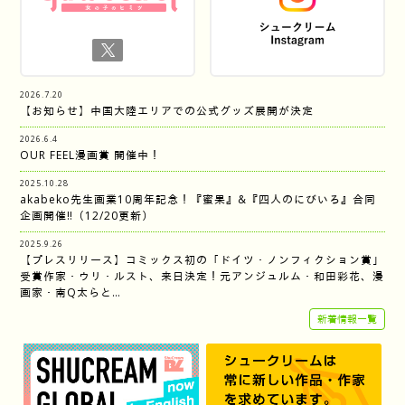
2026.7.20
【お知らせ】中国大陸エリアでの公式グッズ展開が決定
2026.6.4
OUR FEEL漫画賞 開催中！
2025.10.28
akabeko先生画業10周年記念！『蜜果』&『四人のにびいろ』合同
企画開催‼︎（12/20更新）
2025.9.26
【プレスリリース】コミックス初の「ドイツ・ノンフィクション賞」
受賞作家・ウリ・ルスト、来日決定！元アンジュルム・和田彩花、漫
画家・南Q太らと…
新着情報一覧