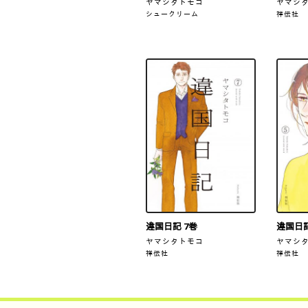
ヤマシタトモコ
ヤマシ
シュークリーム
祥伝社
違国日記 7巻
違国日
ヤマシタトモコ
ヤマシ
祥伝社
祥伝社