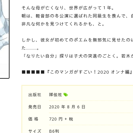
そんな母が亡くなり、世界が広がって１年。
朝は、軽音部の冬公演に選ばれた同級生を羨んで、
非凡な何かを見つけてくれるかも、と。
しかし、彼女が初めてのポエムを無邪気に見せたの
た………。
「なりたい自分」探りは子犬の突進のごとく。若木
■■■■■『このマンガがすごい！2020 オンナ編
出版社
祥伝社
発売日
2020 年 8 月 6 日
価 格
720 円 + 税
サイズ
B6判