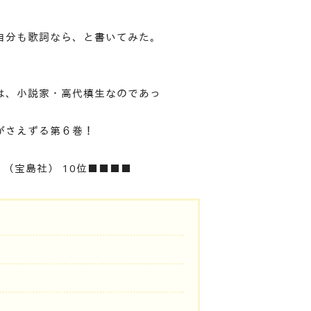
自分も歌詞なら、と書いてみた。
は、小説家・高代槙生なのであっ
がさえずる第６巻！
』（宝島社） 10位■■■■