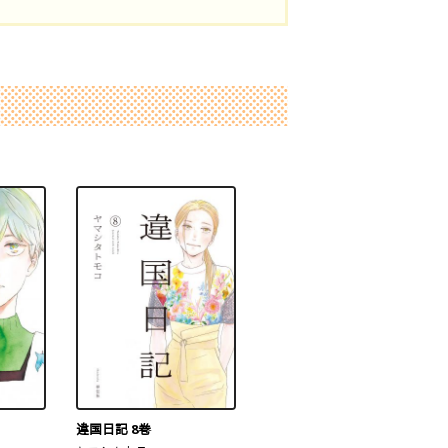
違国日記 8巻