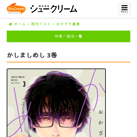
ホーム
既刊リスト
おかざき真里
作家／版元一覧
かしましめし 3巻