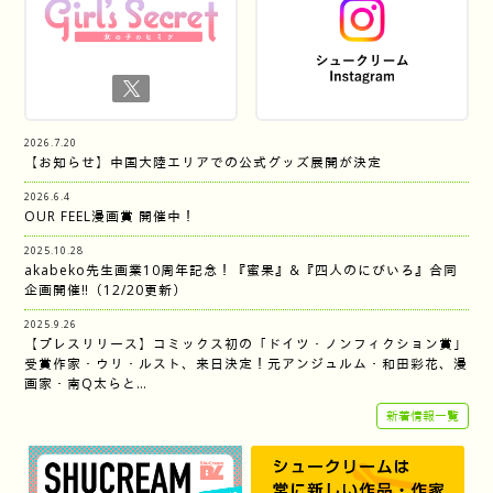
2026.7.20
【お知らせ】中国大陸エリアでの公式グッズ展開が決定
2026.6.4
OUR FEEL漫画賞 開催中！
2025.10.28
akabeko先生画業10周年記念！『蜜果』&『四人のにびいろ』合同
企画開催‼︎（12/20更新）
2025.9.26
【プレスリリース】コミックス初の「ドイツ・ノンフィクション賞」
受賞作家・ウリ・ルスト、来日決定！元アンジュルム・和田彩花、漫
画家・南Q太らと…
新着情報一覧