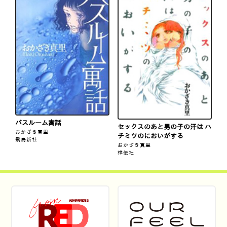
バスルーム寓話
セックスのあと男の子の汗は ハ
おかざき真里
チミツのにおいがする
飛鳥新社
おかざき真里
祥伝社