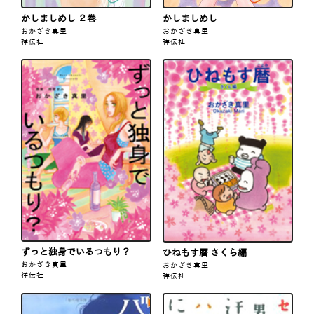
かしましめし ２巻
かしましめし
おかざき真里
おかざき真里
祥伝社
祥伝社
ずっと独身でいるつもり？
ひねもす暦 さくら編
おかざき真里
おかざき真里
祥伝社
祥伝社