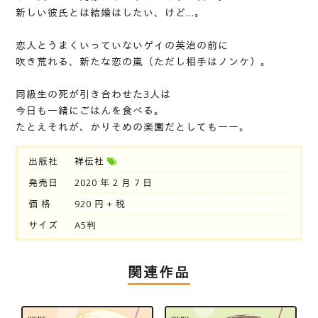
新しい彼氏とは結婚はしたい、けど…。
恋人とうまくいっていないゲイの英治の前に
吹き荒れる、新たな恋の嵐（ただし相手はノンケ）。
同級生の死が引き合わせた3人は
今日も一緒にごはんを食べる。
たとえそれが、かりそめの楽園だとしてもーー。
出版社
祥伝社
発売日
2020 年 2 月 7 日
価 格
920 円 + 税
サイズ
A5判
関連作品