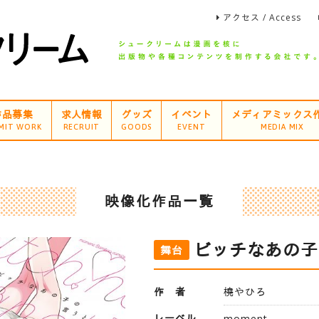
アクセス / Access
作品募集
求人情報
グッズ
イベント
メディアミックス
MIT WORK
RECRUIT
GOODS
EVENT
MEDIA MIX
映像化作品一覧
ビッチなあの子
舞台
作 者
橈やひろ
レーベル
moment