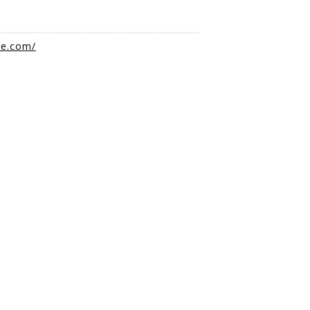
生
ie.com/