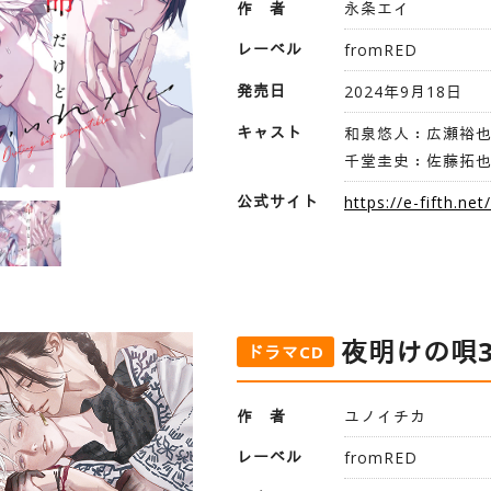
作 者
永条エイ
レーベル
fromRED
発売日
2024年9月18日
キャスト
和泉悠人：広瀬裕
千堂圭史：佐藤拓
公式サイト
https://e-fifth.ne
夜明けの唄
ドラマCD
作 者
ユノイチカ
レーベル
fromRED