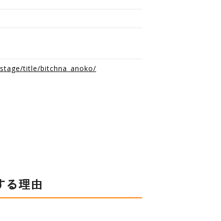
生
/stage/title/bitchna_anoko/
する理由