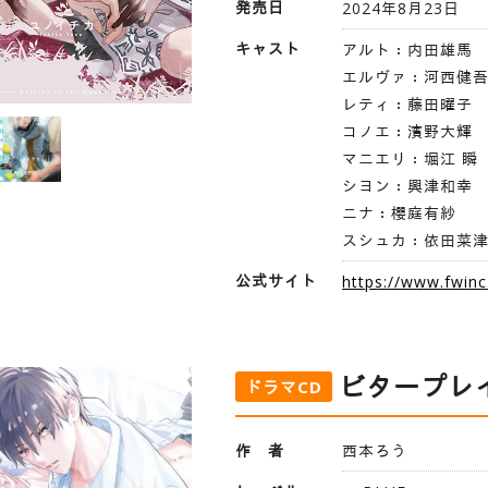
発売日
2024年8月23日
キャスト
アルト：内田雄馬
エルヴァ：河西健
レティ：藤田曜子
コノエ：濱野大輝
マニエリ：堀江 瞬
シヨン：興津和幸
ニナ：櫻庭有紗
スシュカ：依田菜
公式サイト
https://www.fwinc
ビタープレ
ドラマCD
作 者
西本ろう