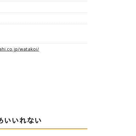
磨
加
ahi.co.jp/watakoi/
あいいれない