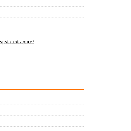
平
/spsite/bitapure/