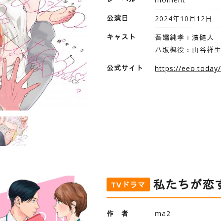
公演日
2024年10月12日
キャスト
吾嬬純孝：濱健人
八坂楓役：山谷祥
公式サイト
https://eeo.today
私たちが恋
TVドラマ
作 者
ma2