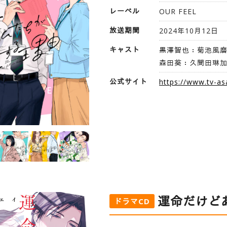
レーベル
OUR FEEL
放送期間
2024年10月12日
キャスト
黒澤智也：菊池風
森田葵：久間田琳
公式サイト
https://www.tv-as
運命だけど
ドラマCD