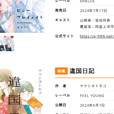
レーベル
onBLUE
発売日
2024年7月17日
キャスト
山崎楽：坂田将吾
葛城宝：阿座上洋
公式サイト
https://e-fifth.net
違国日記
映画
作 者
ヤマシタトモコ
レーベル
FEEL YOUNG
公開日
2024年6月7日