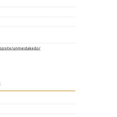
也
也
t/spsite/unmeidakedo/
3