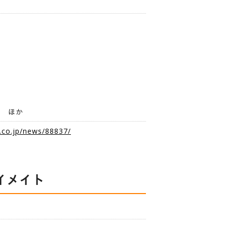
吾
津 ほか
.co.jp/news/88837/
イメイト