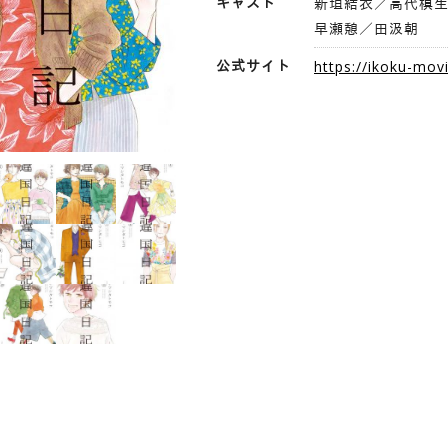
キャスト
新垣結衣／高代槙
早瀬憩／田汲朝
公式サイト
https://ikoku-mov