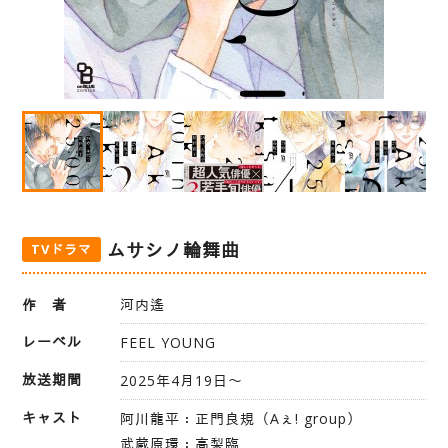
ムサシノ輪舞曲
TVドラマ
作 者
河内遙
レーベル
FEEL YOUNG
放送期間
2025年4月19日〜
キャスト
阿川龍平：正門良規（Aぇ! group）
武蔵原環：高梨臨