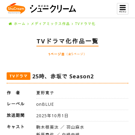
ホーム
メディアミックス作品
TVドラマ化
TVドラマ化作品一覧
1ページ目
（全5ページ）
25時、赤坂で Season2
TVドラマ
作 者
夏野寛子
レーベル
onBLUE
放送期間
2025年10月1日
キャスト
駒木根葵汰 ／ 羽山麻水
新原泰佑 ／ 白崎由岐