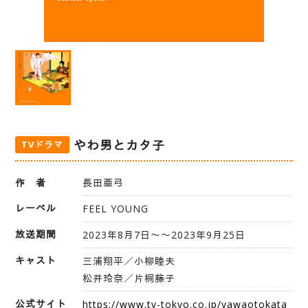
やわ男とカタ子
TVドラマ
作 者
長田亜弓
レーベル
FEEL YOUNG
放送期間
2023年8月7日〜〜2023年9月25日
キャスト
三浦翔平／小柳睦夫
松井玲奈／片桐藤子
公式サイト
https://www.tv-tokyo.co.jp/yawaotokata