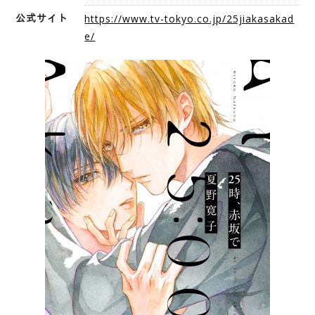
公式サイト
https://www.tv-tokyo.co.jp/25jiakasakad
e/