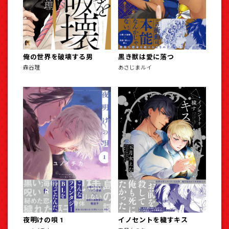
俺の世界を破壊する男
黒き獣は愛に落つ
森谷理
あさじまルイ
夜明けの唄 1
イノセントを穢すキス