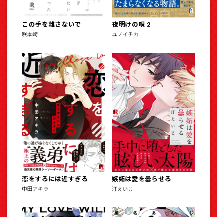
この手を離さないで
夜明けの唄 2
咲本﨑
ユノイチカ
恋をするには近すぎる
嫉妬は愛を曇らせる
中田アキラ
汀えいじ