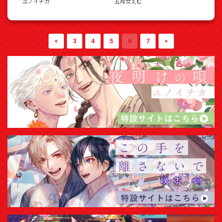
ユノイチカ
五月女えむ
<
3
4
5
6
7
>