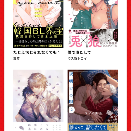
たとえ信じられなくても 1
僕で満たして
毒液
歩久野トロイ