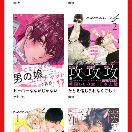
毒液
毒液
ヒーローなんかじゃない
たとえ信じられなくても 2
宇井カシ
毒液