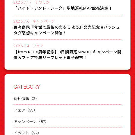
2026.7.17
そのほか
「ハイド・アンド・シーク」聖地巡礼MAP配布決定！
2026.7.6
キャンペーン
野々島凧『今世で最後の恋をしよう』発売記念 #ハッシュ
タグ感想キャンペーン開催！
2026.7.4
フェア
【from RED6周年記念】3日間限定50%OFFキャンペーン開
催＆フェア特典リーフレット電子配布！
CATEGORY
新刊情報（3）
フェア（33）
キャンペーン（87）
イベント（27）