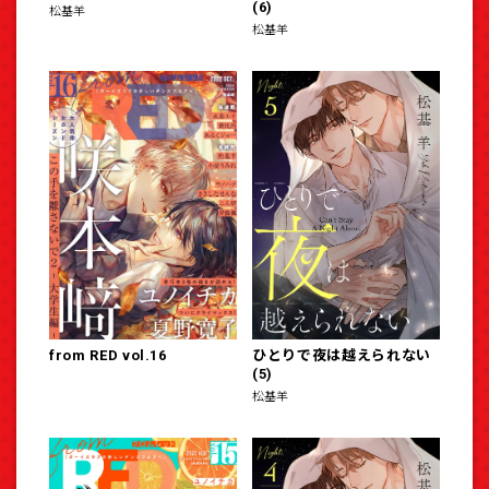
(6)
松基羊
松基羊
from RED vol.16
ひとりで夜は越えられない
(5)
松基羊