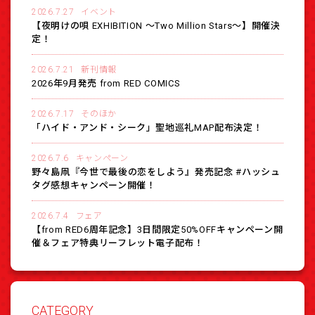
2026.7.27
イベント
【夜明けの唄 EXHIBITION 〜Two Million Stars〜】開催決
定！
2026.7.21
新刊情報
2026年9月発売 from RED COMICS
2026.7.17
そのほか
「ハイド・アンド・シーク」聖地巡礼MAP配布決定！
2026.7.6
キャンペーン
野々島凧『今世で最後の恋をしよう』発売記念 #ハッシュ
タグ感想キャンペーン開催！
2026.7.4
フェア
【from RED6周年記念】3日間限定50%OFFキャンペーン開
催＆フェア特典リーフレット電子配布！
CATEGORY