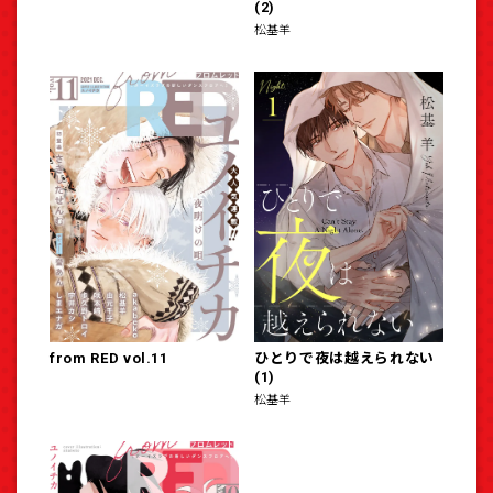
(2)
松基羊
from RED vol.11
ひとりで夜は越えられない
(1)
松基羊