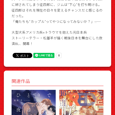
に絆されてしまう征四郎に、ジムは“下心”を打ち明ける。
征四郎はそれを現在の日々を変えるチャンスだと感じるの
だった。
「俺たちも“カップル”ってやつになってみないか？」――…
大型犬系アメリカ兵×トラウマを抱えた元日本兵
ストーリーテラー・松基羊が描く戦後日本を舞台にした救
済BL、開幕！
関連作品