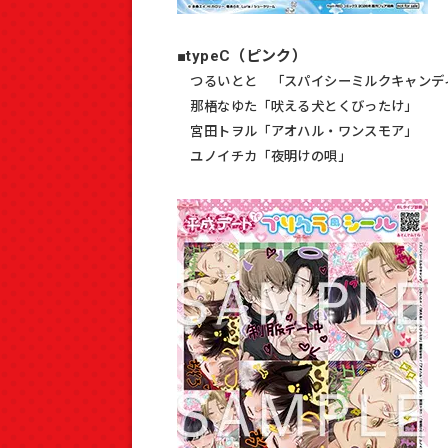
■typeC（ピンク）
つるいとと 「スパイシーミルクキャンデ
那梧なゆた「吠える犬とくびったけ」
宮田トヲル「アオハル・ワンスモア」
ユノイチカ「夜明けの唄」