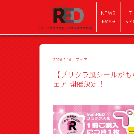
NEWS
T
お知らせ
タイ
[ボーイズラブの新しいダンスフロアへ]
2026.2.16
｜
フェア
【プリクラ風シールがもら
ェア 開催決定！