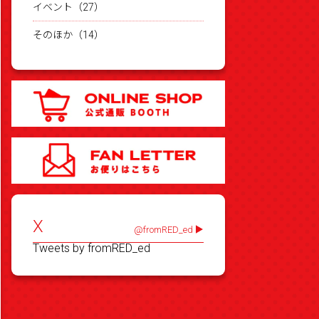
イベント（27）
そのほか（14）
X
@fromRED_ed
Tweets by fromRED_ed