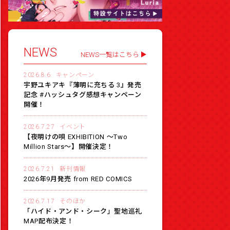
NEWS
NEWS一覧はこちら
2026.8.6
キャンペーン
宇野ユキアキ『薄明に充ちる 3』発売
記念 #ハッシュタグ感想キャンペーン
開催！
2026.7.27
イベント
【夜明けの唄 EXHIBITION 〜Two
Million Stars〜】開催決定！
2026.7.21
新刊情報
2026年9月発売 from RED COMICS
2026.7.17
そのほか
「ハイド・アンド・シーク」聖地巡礼
MAP配布決定！