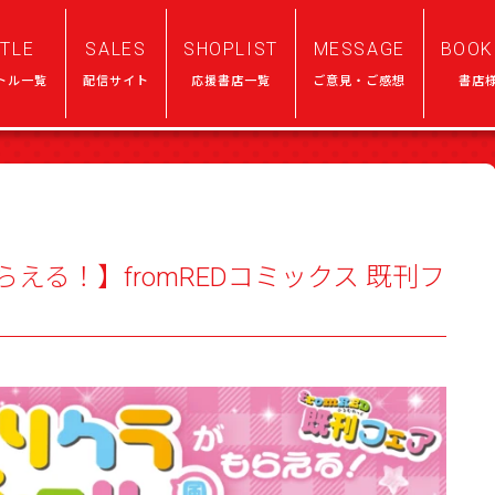
ITLE
SALES
SHOPLIST
MESSAGE
BOOK
トル一覧
配信サイト
応援書店一覧
ご意見・ご感想
書店
える！】fromREDコミックス 既刊フ