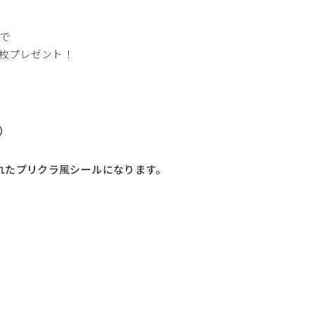
で
1枚プレゼント！
）
れた
プリクラ風シールになります。
」