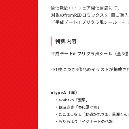
開催期間中・フェア開催書店にて、
対象のfromREDコミックス
を1冊ご購入
「平成デートif
プリクラ風シール
」を
特典内容
平成デートif プリクラ風シール（全3種
※
1枚につき4作品のイラストが掲載さ
■typeA（赤）
・akabeko「蜜果」
・依波きさ「春に凪ぐ青」
・たこまっちょ「お憑かれさま、黒瀬くん
・もりもより「イグナートの花嫁」