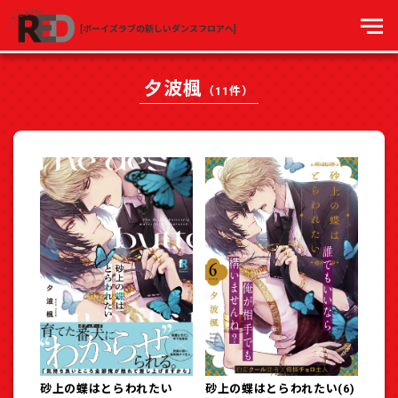
[ボーイズラブの新しいダンスフロアへ]
夕波楓
（11件）
砂上の蝶はとらわれたい
砂上の蝶はとらわれたい(6)