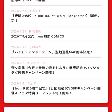
感想キャンペーン開催！
2026.7.27
イベント
【夜明けの唄 EXHIBITION 〜Two Million Stars〜】開催決
定！
2026.7.21
新刊情報
2026年9月発売 from RED COMICS
2026.7.17
そのほか
「ハイド・アンド・シーク」聖地巡礼MAP配布決定！
2026.7.6
キャンペーン
野々島凧『今世で最後の恋をしよう』発売記念 #ハッシュ
タグ感想キャンペーン開催！
2026.7.4
フェア
【from RED6周年記念】3日間限定50%OFFキャンペーン開
催＆フェア特典リーフレット電子配布！