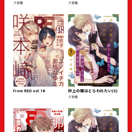
夕波楓
夕波楓
from RED vol.18
砂上の蝶はとらわれたい(5)
夕波楓