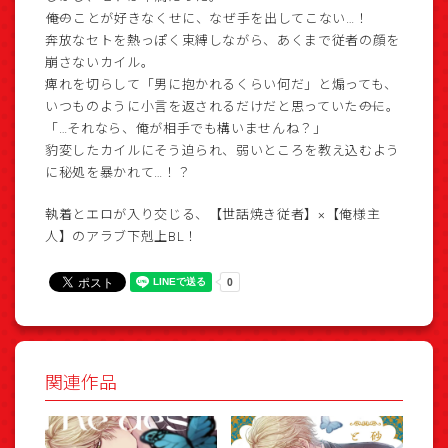
――俺のことが好きなくせに、なぜ手を出してこない…！
奔放なセトを熱っぽく束縛しながら、あくまで従者の顔を
崩さないカイル。
痺れを切らして「男に抱かれるくらい何だ」と煽っても、
いつものように小言を返されるだけだと思っていた――のに。
「…それなら、俺が相手でも構いませんね？」
豹変したカイルにそう迫られ、弱いところを教え込むよう
に秘処を暴かれて…！？
執着とエロが入り交じる、【世話焼き従者】×【俺様主
人】のアラブ下剋上BL！
関連作品