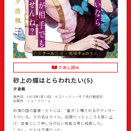
ためし読み
砂上の蝶はとらわれたい(5)
夕波楓
発売日 2023年1月13日
※コミックシーモア先行配信日
出版社 シュークリーム
砂漠の国の富豪・セトには、“番犬”と噂されるボディガー
ドがいる。その名はカイル。奴隷だったところを買い上
げ、従者として申し分のない有能な男に成長した。
しかし、セトは不満だった。