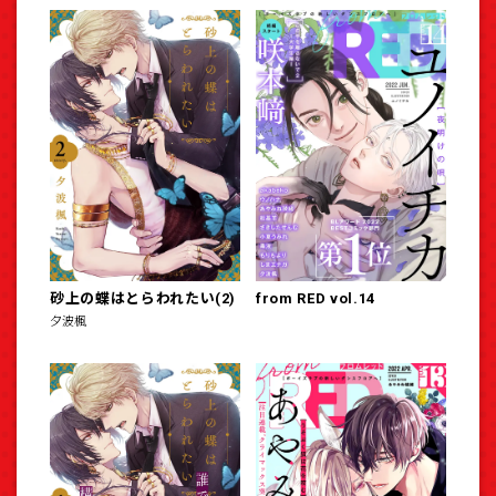
砂上の蝶はとらわれたい(2)
from RED vol.14
夕波楓