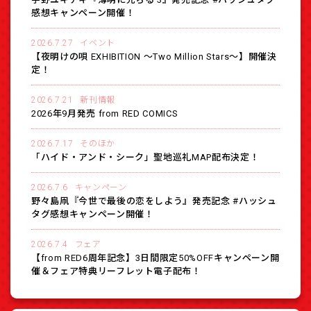
感想キャンペーン開催！
2026.7.27
イベント
【夜明けの唄 EXHIBITION 〜Two Million Stars〜】開催決
定！
2026.7.21
新刊情報
2026年9月発売 from RED COMICS
2026.7.17
そのほか
「ハイド・アンド・シーク」聖地巡礼MAP配布決定！
2026.7.6
キャンペーン
野々島凧『今世で最後の恋をしよう』発売記念 #ハッシュ
タグ感想キャンペーン開催！
2026.7.4
フェア
【from RED6周年記念】3日間限定50%OFFキャンペーン開
催＆フェア特典リーフレット電子配布！