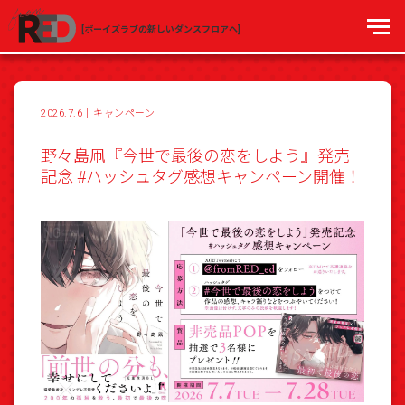
[ボーイズラブの新しいダンスフロアへ]
2026.7.6
｜
キャンペーン
野々島凧『今世で最後の恋をしよう』発売
記念 #ハッシュタグ感想キャンペーン開催！