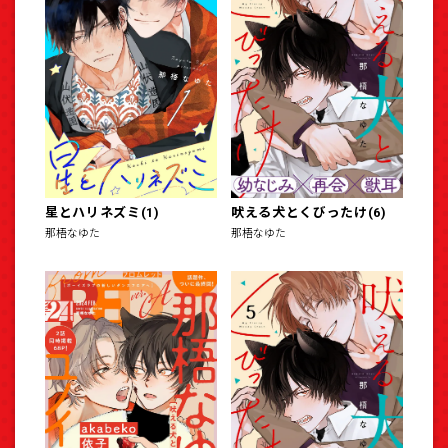
星とハリネズミ(1)
吠える犬とくびったけ(6)
那梧なゆた
那梧なゆた