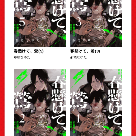
春懸けて、鶯(5)
春懸けて、鶯(3)
那梧なゆた
那梧なゆた