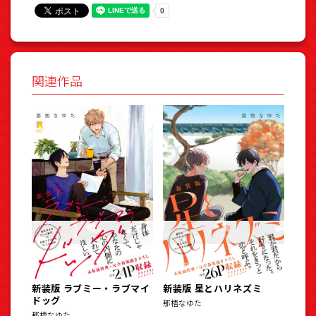
関連作品
新装版 ラブミー・ラブマイ
新装版 星とハリネズミ
ドッグ
那梧なゆた
那梧なゆた