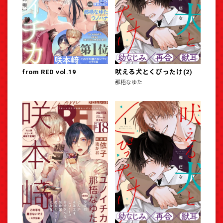
from RED vol.19
吠える犬とくびったけ(2)
那梧なゆた