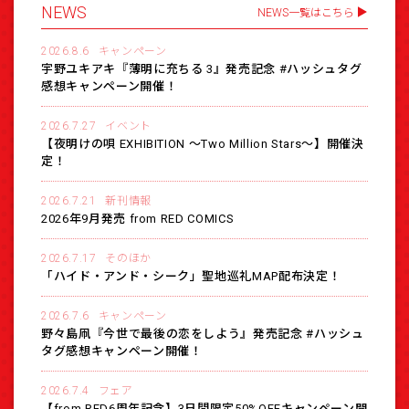
NEWS
NEWS一覧はこちら
2026.8.6
キャンペーン
宇野ユキアキ『薄明に充ちる 3』発売記念 #ハッシュタグ
感想キャンペーン開催！
2026.7.27
イベント
【夜明けの唄 EXHIBITION 〜Two Million Stars〜】開催決
定！
2026.7.21
新刊情報
2026年9月発売 from RED COMICS
2026.7.17
そのほか
「ハイド・アンド・シーク」聖地巡礼MAP配布決定！
2026.7.6
キャンペーン
野々島凧『今世で最後の恋をしよう』発売記念 #ハッシュ
タグ感想キャンペーン開催！
2026.7.4
フェア
【from RED6周年記念】3日間限定50%OFFキャンペーン開