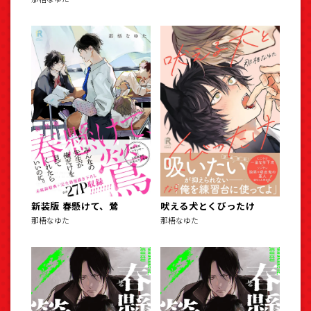
新装版 春懸けて、鶯
吠える犬とくびったけ
那梧なゆた
那梧なゆた