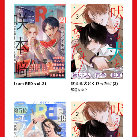
from RED vol.21
吠える犬とくびったけ(3)
那梧なゆた