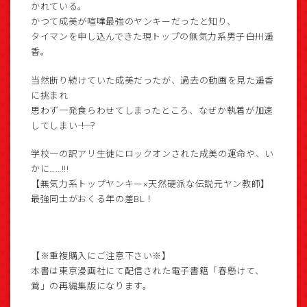
かれている。
かつて成美が喧嘩最強のヤンキーだったと知り、
タイマンを申し込んできた現トップの無気力系男子――白川遥
香。
当然断り続けていた成美だったが、過去の動画を見た遥香
に挑まれ
思わず一発食らわせてしまったところ、なぜか執着が加速
してしまい――！？
学校一の訳アリ生徒にロックオンされた成美の運命や、い
かに……!!!
【無気力系トップヤンキー×天然硬派な伝説元ヤン教師】
最強同士がおくる年の差BL！
【※重複購入にご注意下さい※】
本書は東京漫画社にて配信された電子書籍「春懸けて、
鶯」の再編集版になります。