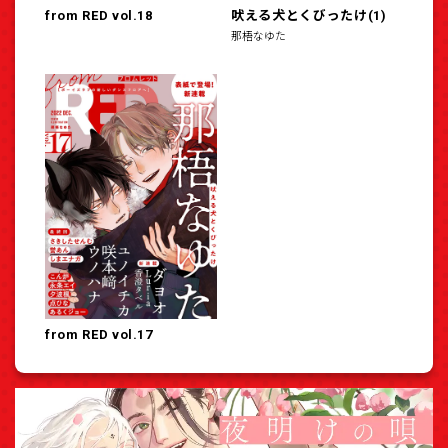
from RED vol.18
吠える犬とくびったけ(1)
那梧なゆた
from RED vol.17