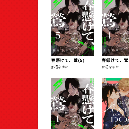
春懸けて、鶯(5)
春懸けて、鶯(
那梧なゆた
那梧なゆた