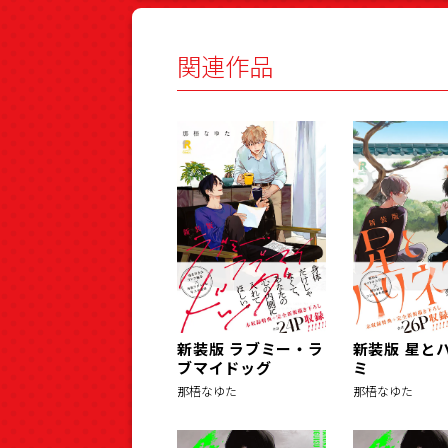
関連作品
新装版 ラブミー・ラ
新装版 星と
ブマイドッグ
ミ
那梧なゆた
那梧なゆた