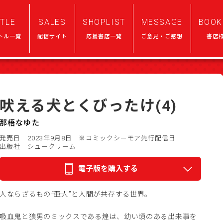
ITLE
SALES
SHOPLIST
MESSAGE
BOOK
トル一覧
配信サイト
応援書店一覧
ご意見・ご感想
書店
吠える犬とくびったけ(4)
那梧なゆた
発売日 2023年9月8日
※コミックシーモア先行配信日
出版社 シュークリーム
電子版を購入する
人ならざるもの――“亜人”と人間が共存する世界。
吸血鬼と狼男のミックスである煌は、幼い頃のある出来事を