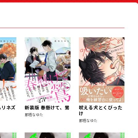
ハリネズ
新装版 春懸けて、鶯
吠える犬とくびった
け
那梧なゆた
那梧なゆた