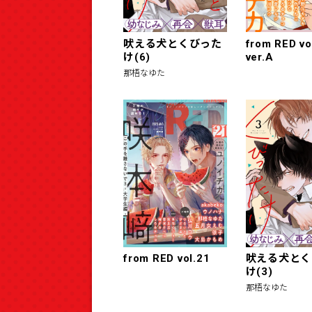
吠える犬とくびった
from RED vo
け(6)
ver.A
那梧なゆた
from RED vol.21
吠える犬とく
け(3)
那梧なゆた