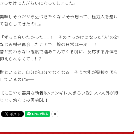
きっかけに人ぎらいになってしまった。
美味しそうだから近づきたくない――そう思って、極力人を避け
て暮らしてきたのに。
「ずっと会いたかった……！」そのきっかけになった“人”の幼
なじみ――樹と再会したことで、煌の日常は一変……！
昔と変わらない態度で踏みこんでくる樹に、反応する身体を
抑えられなくて…！？
樹といると、自分が自分でなくなる。そう本能が警報を鳴ら
しているのに――。
【にこやか器用な執着攻×ツンギレ人ぎらい受】人×人外が織
りなす幼なじみ再会BL！