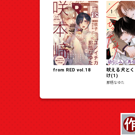
from RED vol.18
吠える犬とく
け(1)
那梧なゆた