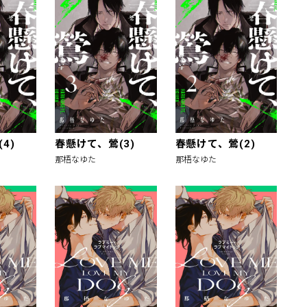
4)
春懸けて、鶯(3)
春懸けて、鶯(2)
那梧なゆた
那梧なゆた