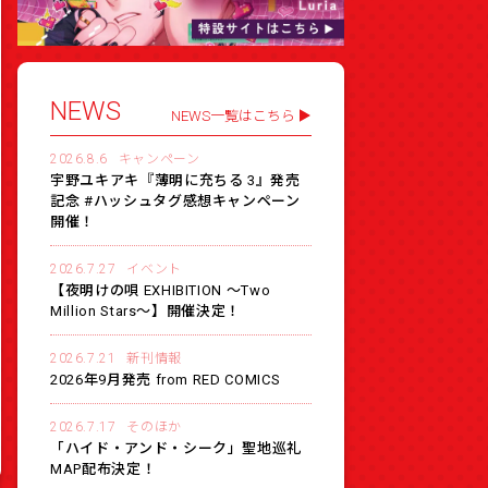
NEWS
NEWS一覧はこちら
2026.8.6
キャンペーン
宇野ユキアキ『薄明に充ちる 3』発売
記念 #ハッシュタグ感想キャンペーン
開催！
2026.7.27
イベント
【夜明けの唄 EXHIBITION 〜Two
Million Stars〜】開催決定！
2026.7.21
新刊情報
2026年9月発売 from RED COMICS
2026.7.17
そのほか
「ハイド・アンド・シーク」聖地巡礼
MAP配布決定！