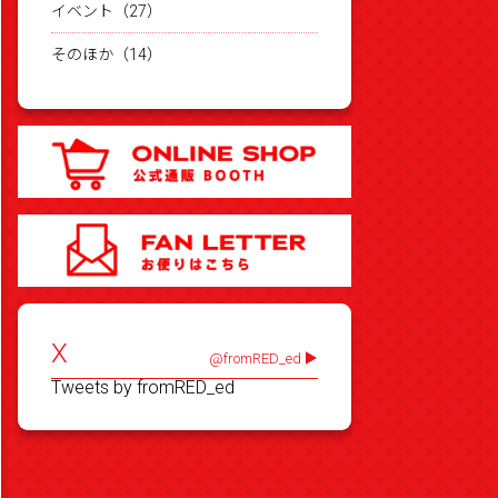
イベント（27）
そのほか（14）
X
@fromRED_ed
Tweets by fromRED_ed