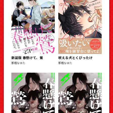
新装版 春懸けて、鶯
吠える犬とくびったけ
那梧なゆた
那梧なゆた