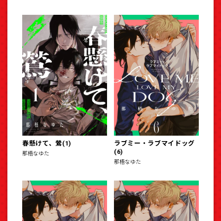
春懸けて、鶯(1)
ラブミー・ラブマイドッグ
(6)
那梧なゆた
那梧なゆた