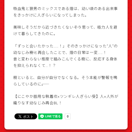
吸血鬼と狼男のミックスである煌は、幼い頃のある出来事
をきっかけに人ぎらいになってしまった。
美味しそうだから近づきたくない――そう思って、極力人を避
けて暮らしてきたのに。
「ずっと会いたかった……！」そのきっかけになった“人”の
幼なじみ――樹と再会したことで、煌の日常は一変……！
昔と変わらない態度で踏みこんでくる樹に、反応する身体
を抑えられなくて…！？
樹といると、自分が自分でなくなる。そう本能が警報を鳴
らしているのに――。
【にこやか器用な執着攻×ツンギレ人ぎらい受】人×人外が
織りなす幼なじみ再会BL！