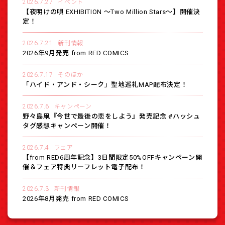
2026.7.27
イベント
【夜明けの唄 EXHIBITION 〜Two Million Stars〜】開催決
定！
2026.7.21
新刊情報
2026年9月発売 from RED COMICS
2026.7.17
そのほか
「ハイド・アンド・シーク」聖地巡礼MAP配布決定！
2026.7.6
キャンペーン
野々島凧『今世で最後の恋をしよう』発売記念 #ハッシュ
タグ感想キャンペーン開催！
2026.7.4
フェア
【from RED6周年記念】3日間限定50%OFFキャンペーン開
催＆フェア特典リーフレット電子配布！
2026.7.3
新刊情報
2026年8月発売 from RED COMICS