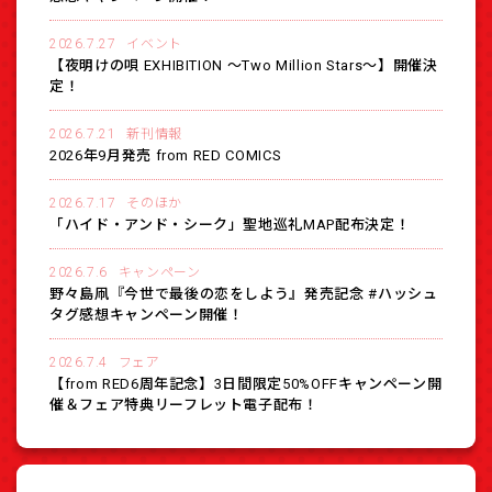
2026.7.27
イベント
【夜明けの唄 EXHIBITION 〜Two Million Stars〜】開催決
定！
2026.7.21
新刊情報
2026年9月発売 from RED COMICS
2026.7.17
そのほか
「ハイド・アンド・シーク」聖地巡礼MAP配布決定！
2026.7.6
キャンペーン
野々島凧『今世で最後の恋をしよう』発売記念 #ハッシュ
タグ感想キャンペーン開催！
2026.7.4
フェア
【from RED6周年記念】3日間限定50%OFFキャンペーン開
催＆フェア特典リーフレット電子配布！