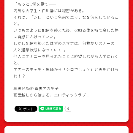
「もっと…僕を見て――」
内気な大学生・白川静には秘密がある。
それは、「シロ」という名前でエッチな配信をしているこ
と。
いつものように配信を終えた後、火照る体を持て余した静
は自慰にふけっていた。
しかし配信を終えたはずのスマホは、何故かリスナーの一
人と通話状態になっていて…。
他人にオナニーを見られたことに絶望しながら大学に行く
と、
学内一のモテ男・黒崎から「シロでしょ？」と声をかけら
れ――！？
腹黒ドS×純真裏アカ男子
画面越しから始まる、エロティックラブ！