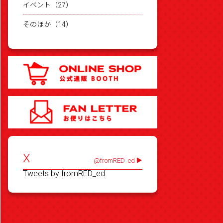
イベント（27）
そのほか（14）
X
@fromRED_ed
Tweets by fromRED_ed