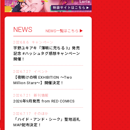
NEWS
NEWS一覧はこちら
2026.8.6
キャンペーン
宇野ユキアキ『薄明に充ちる 3』発売
記念 #ハッシュタグ感想キャンペーン
開催！
2026.7.27
イベント
【夜明けの唄 EXHIBITION 〜Two
Million Stars〜】開催決定！
2026.7.21
新刊情報
2026年9月発売 from RED COMICS
2026.7.17
そのほか
「ハイド・アンド・シーク」聖地巡礼
MAP配布決定！