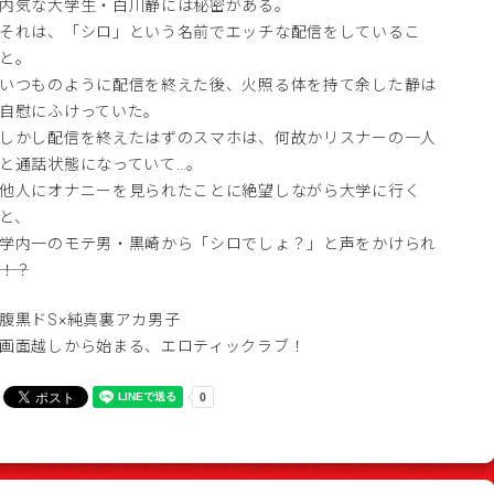
内気な大学生・白川静には秘密がある。
それは、「シロ」という名前でエッチな配信をしているこ
と。
いつものように配信を終えた後、火照る体を持て余した静は
自慰にふけっていた。
しかし配信を終えたはずのスマホは、何故かリスナーの一人
と通話状態になっていて…。
他人にオナニーを見られたことに絶望しながら大学に行く
と、
学内一のモテ男・黒崎から「シロでしょ？」と声をかけられ
――！？
腹黒ドS×純真裏アカ男子
画面越しから始まる、エロティックラブ！