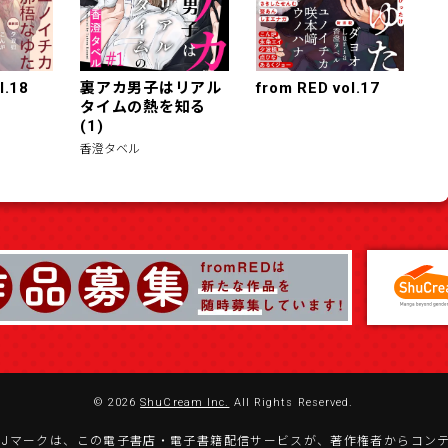
l.18
裏アカ男子はリアル
from RED vol.17
タイムの熱を知る
(1)
香澄タベル
© 2026
ShuCream Inc.
All Rights Reserved.
BJマークは、この電子書店・電子書籍配信サービスが、著作権者からコン