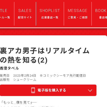
ITLE
SALES
SHOPLIST
MESSAGE
BOOK
トル一覧
配信サイト
応援書店一覧
ご意見・ご感想
書店
裏アカ男子はリアルタイム
の熱を知る(2)
香澄タベル
発売日 2023年2月24日
※コミックシーモア先行配信日
出版社 シュークリーム
電子版を購入する
「もっと…僕を見て――」