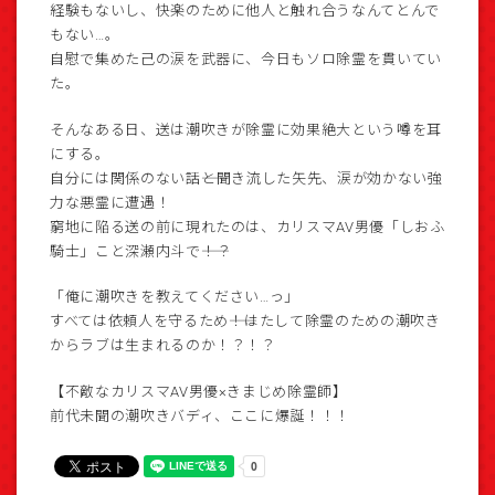
経験もないし、快楽のために他人と触れ合うなんてとんで
もない…。
自慰で集めた己の涙を武器に、今日もソロ除霊を貫いてい
た。
そんなある日、送は潮吹きが除霊に効果絶大という噂を耳
にする。
自分には関係のない話――と聞き流した矢先、涙が効かない強
力な悪霊に遭遇！
窮地に陥る送の前に現れたのは、カリスマAV男優「しおふ
騎士」こと深瀬内斗で――！？
「俺に潮吹きを教えてください…っ」
すべては依頼人を守るため――！はたして除霊のための潮吹き
からラブは生まれるのか！？！？
【不敵なカリスマAV男優×きまじめ除霊師】
前代未聞の潮吹きバディ、ここに爆誕！！！