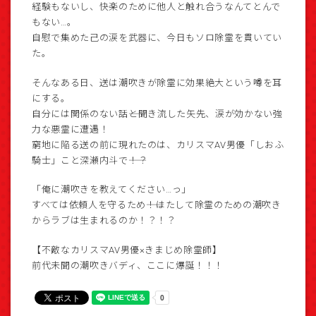
経験もないし、快楽のために他人と触れ合うなんてとんで
もない…。
自慰で集めた己の涙を武器に、今日もソロ除霊を貫いてい
た。
そんなある日、送は潮吹きが除霊に効果絶大という噂を耳
にする。
自分には関係のない話――と聞き流した矢先、涙が効かない強
力な悪霊に遭遇！
窮地に陥る送の前に現れたのは、カリスマAV男優「しおふ
騎士」こと深瀬内斗で――！？
「俺に潮吹きを教えてください…っ」
すべては依頼人を守るため――！はたして除霊のための潮吹き
からラブは生まれるのか！？！？
【不敵なカリスマAV男優×きまじめ除霊師】
前代未聞の潮吹きバディ、ここに爆誕！！！