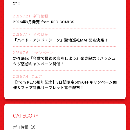
定！
2026.7.21
新刊情報
2026年9月発売 from RED COMICS
2026.7.17
そのほか
「ハイド・アンド・シーク」聖地巡礼MAP配布決定！
2026.7.6
キャンペーン
野々島凧『今世で最後の恋をしよう』発売記念 #ハッシュ
タグ感想キャンペーン開催！
2026.7.4
フェア
【from RED6周年記念】3日間限定50%OFFキャンペーン開
催＆フェア特典リーフレット電子配布！
CATEGORY
新刊情報（3）