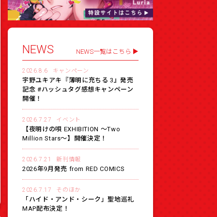
NEWS
NEWS一覧はこちら
2026.8.6
キャンペーン
宇野ユキアキ『薄明に充ちる 3』発売
記念 #ハッシュタグ感想キャンペーン
開催！
2026.7.27
イベント
【夜明けの唄 EXHIBITION 〜Two
Million Stars〜】開催決定！
2026.7.21
新刊情報
2026年9月発売 from RED COMICS
2026.7.17
そのほか
「ハイド・アンド・シーク」聖地巡礼
MAP配布決定！