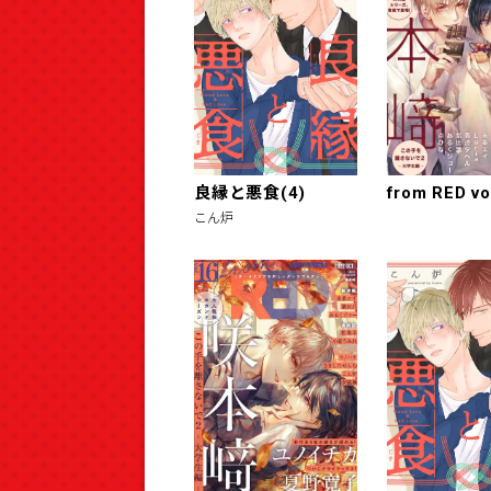
良縁と悪食(4)
from RED vo
こん炉