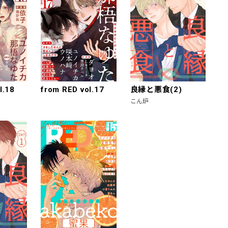
l.18
from RED vol.17
良縁と悪食(2)
こん炉