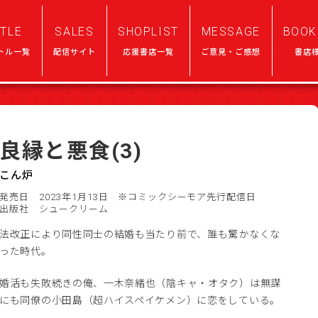
ITLE
SALES
SHOPLIST
MESSAGE
BOOK
トル一覧
配信サイト
応援書店一覧
ご意見・ご感想
書店
良縁と悪食(3)
こん炉
発売日 2023年1月13日
※コミックシーモア先行配信日
出版社 シュークリーム
法改正により同性同士の結婚も当たり前で、誰も驚かなくな
った時代。
婚活も失敗続きの俺、一木奈緒也（陰キャ・オタク）は無謀
にも同僚の小田島（超ハイスペイケメン）に恋をしている。