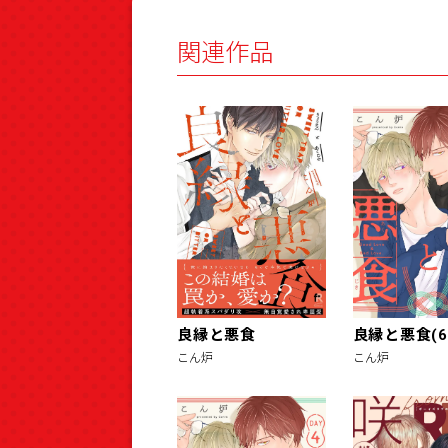
関連作品
良縁と悪食
良縁と悪食(6
こん炉
こん炉