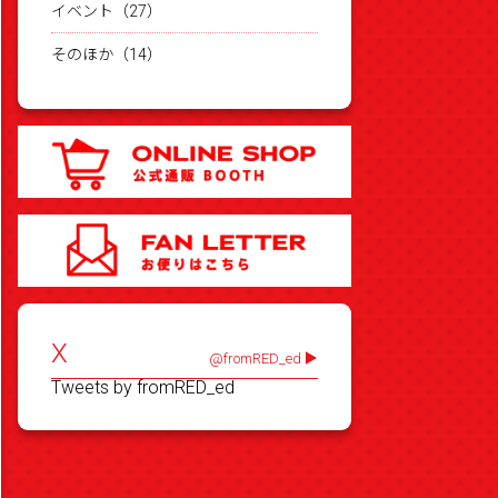
イベント（27）
そのほか（14）
X
@fromRED_ed
Tweets by fromRED_ed