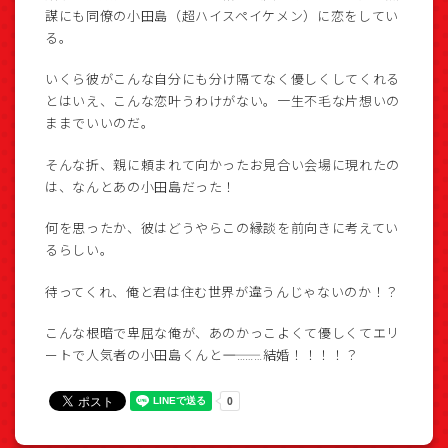
謀にも同僚の小田島（超ハイスペイケメン）に恋をしてい
る。
いくら彼がこんな自分にも分け隔てなく優しくしてくれる
とはいえ、こんな恋叶うわけがない。一生不毛な片想いの
ままでいいのだ。
そんな折、親に頼まれて向かったお見合い会場に現れたの
は、なんとあの小田島だった！
何を思ったか、彼はどうやらこの縁談を前向きに考えてい
るらしい。
待ってくれ、俺と君は住む世界が違うんじゃないのか！？
こんな根暗で卑屈な俺が、あのかっこよくて優しくてエリ
ートで人気者の小田島くんと――――………結婚！！！！？