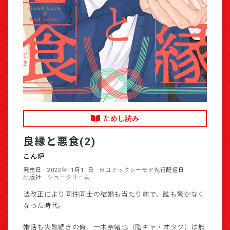
ためし読み
良縁と悪食(2)
こん炉
発売日 2022年11月11日
※コミックシーモア先行配信日
出版社 シュークリーム
法改正により同性同士の結婚も当たり前で、誰も驚かなく
なった時代。
婚活も失敗続きの俺、一木奈緒也（陰キャ・オタク）は無