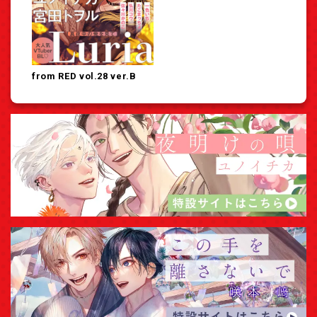
from RED vol.28 ver.B