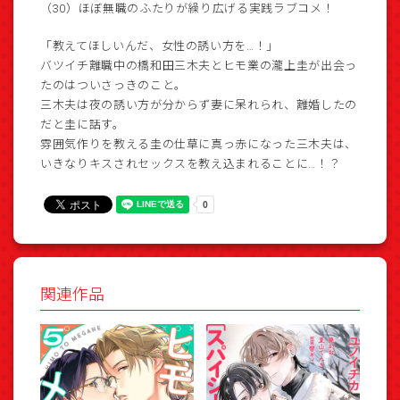
（30）ほぼ無職のふたりが繰り広げる実践ラブコメ！
「教えてほしいんだ、女性の誘い方を…！」
バツイチ離職中の橋和田三木夫とヒモ業の瀧上圭が出会っ
たのはついさっきのこと。
三木夫は夜の誘い方が分からず妻に呆れられ、離婚したの
だと圭に話す。
雰囲気作りを教える圭の仕草に真っ赤になった三木夫は、
いきなりキスされセックスを教え込まれることに…！？
関連作品