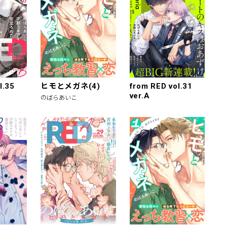
l.35
ヒモとメガネ(4)
from RED vol.31
ver.A
のばらあいこ