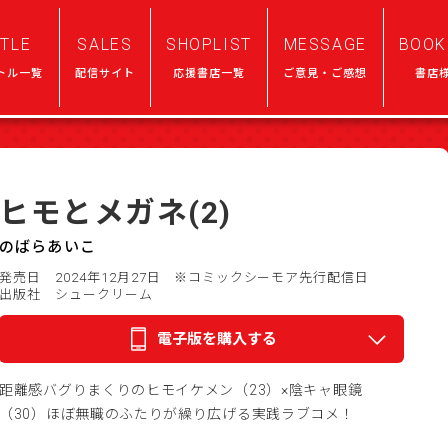
ITLE
SALES
SHOPLIST
MESSAGE
BOOK
トル一覧
配信サイト
応援書店一覧
ご意見・ご感想
書店
ヒモとメガネ(2)
のばらあいこ
発売日 2024年12月27日
※コミックシーモア先行配信日
出版社 シュークリーム
電子版を購入する
距離感バグりまくりのヒモイケメン（23）×陰キャ眼鏡
（30）ほぼ無職のふたりが繰り広げる実践ラブコメ！