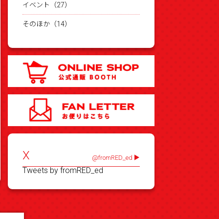
イベント（27）
そのほか（14）
X
@fromRED_ed
Tweets by fromRED_ed