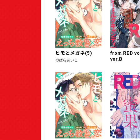
ヒモとメガネ(5)
from RED vo
ver.B
のばらあいこ