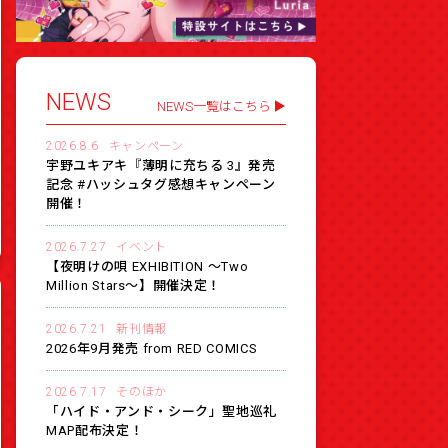
NEWS
NEWS一覧はこちら
2026.8.6
キャンペーン
宇野ユキアキ『薄明に充ちる 3』発売
記念 #ハッシュタグ感想キャンペーン
開催！
2026.7.27
イベント
【夜明けの唄 EXHIBITION 〜Two
Million Stars〜】開催決定！
2026.7.21
新刊情報
2026年9月発売 from RED COMICS
2026.7.17
そのほか
「ハイド・アンド・シーク」聖地巡礼
MAP配布決定！